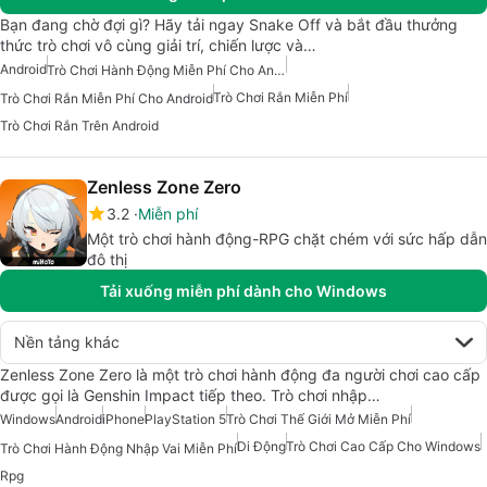
Bạn đang chờ đợi gì? Hãy tải ngay Snake Off và bắt đầu thưởng
thức trò chơi vô cùng giải trí, chiến lược và…
Android
Trò Chơi Hành Động Miễn Phí Cho Android
Trò Chơi Rắn Miễn Phí
Trò Chơi Rắn Miễn Phí Cho Android
Trò Chơi Rắn Trên Android
Zenless Zone Zero
3.2
Miễn phí
Một trò chơi hành động-RPG chặt chém với sức hấp dẫn
đô thị
Tải xuống miễn phí dành cho Windows
Nền tảng khác
Zenless Zone Zero là một trò chơi hành động đa người chơi cao cấp
được gọi là Genshin Impact tiếp theo. Trò chơi nhập…
Windows
Android
iPhone
PlayStation 5
Trò Chơi Thế Giới Mở Miễn Phí
Di Động
Trò Chơi Cao Cấp Cho Windows
Trò Chơi Hành Động Nhập Vai Miễn Phí
Rpg