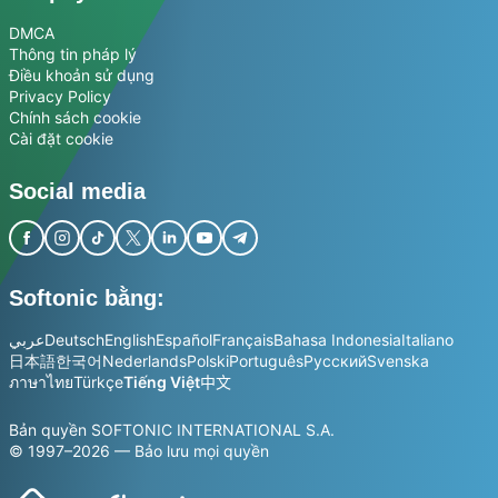
DMCA
Thông tin pháp lý
Điều khoản sử dụng
Privacy Policy
Chính sách cookie
Cài đặt cookie
Social media
Softonic bằng:
عربي
Deutsch
English
Español
Français
Bahasa Indonesia
Italiano
日本語
한국어
Nederlands
Polski
Português
Русский
Svenska
ภาษาไทย
Türkçe
Tiếng Việt
中文
Bản quyền SOFTONIC INTERNATIONAL S.A.
© 1997–2026 — Bảo lưu mọi quyền