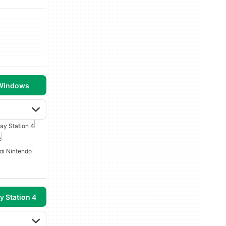
 Windows
lay Station 4
e
ơi Nintendo
y Station 4