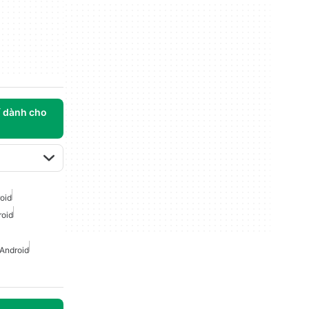
í dành cho
oid
roid
 Android