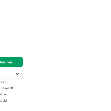
 Android
es X|S
 Kairosoft
 One
droid