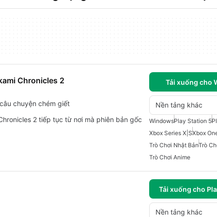
kami Chronicles 2
Tải xuống cho
 câu chuyện chém giết
Nền tảng khác
hronicles 2 tiếp tục từ nơi mà phiên bản gốc
Windows
Play Station 5
P
Xbox Series X|S
Xbox On
Trò Chơi Nhật Bản
Trò Ch
Trò Chơi Anime
Tải xuống cho Pla
Nền tảng khác