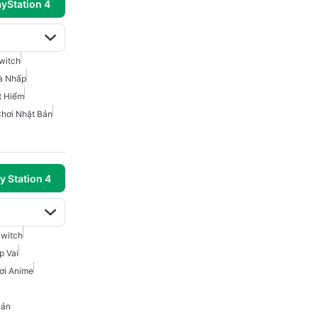
ayStation 4
witch
Và Nhấp
t Hiểm
Chơi Nhật Bản
y Station 4
Switch
p Vai
ơi Anime
Bản