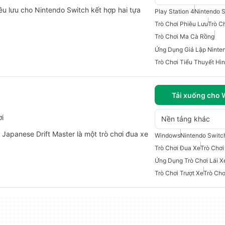
iêu lưu cho Nintendo Switch kết hợp hai tựa
Play Station 4
Nintendo 
Trò Chơi Phiêu Lưu
Trò C
Trò Chơi Ma Cà Rồng
Trò Chơi Tiểu Thuyết Hì
Tải xuống cho
ơi
Nền tảng khác
 Japanese Drift Master là một trò chơi đua xe
Windows
Nintendo Switc
Trò Chơi Đua Xe
Trò Chơi 
Ứng Dụng Trò Chơi Lái Xe
Trò Chơi Trượt Xe
Trò Chơ