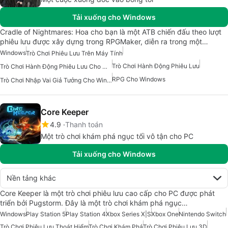
Tải xuống cho Windows
Cradle of Nightmares: Hoa cho bạn là một ATB chiến đấu theo lượt
phiêu lưu được xây dựng trong RPGMaker, diễn ra trong một…
Windows
Trò Chơi Phiêu Lưu Trên Máy Tính
Trò Chơi Hành Động Phiêu Lưu
Trò Chơi Hành Động Phiêu Lưu Cho Windows
RPG Cho Windows
Trò Chơi Nhập Vai Giả Tưởng Cho Windows
Core Keeper
4.9
Thanh toán
Một trò chơi khám phá ngục tối vô tận cho PC
Tải xuống cho Windows
Nền tảng khác
Core Keeper là một trò chơi phiêu lưu cao cấp cho PC được phát
triển bởi Pugstorm. Đây là một trò chơi khám phá ngục…
Windows
Play Station 5
Play Station 4
Xbox Series X|S
Xbox One
Nintendo Switch
Trò Chơi Phiêu Lưu Thoát Hiểm
Trò Chơi Khám Phá
Trò Chơi Phiêu Lưu 3D