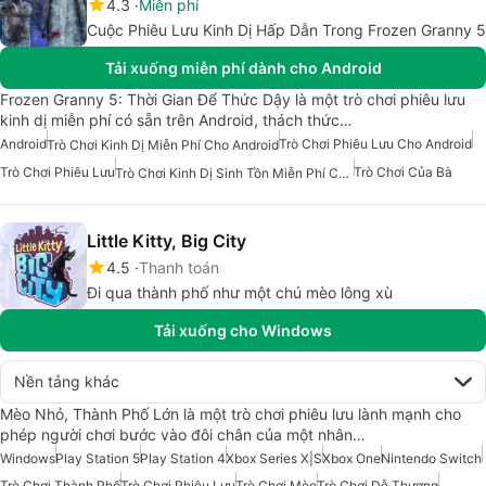
4.3
Miễn phí
Cuộc Phiêu Lưu Kinh Dị Hấp Dẫn Trong Frozen Granny 5
Tải xuống miễn phí dành cho Android
Frozen Granny 5: Thời Gian Để Thức Dậy là một trò chơi phiêu lưu
kinh dị miễn phí có sẵn trên Android, thách thức…
Android
Trò Chơi Phiêu Lưu Cho Android
Trò Chơi Kinh Dị Miễn Phí Cho Android
Trò Chơi Phiêu Lưu
Trò Chơi Của Bà
Trò Chơi Kinh Dị Sinh Tồn Miễn Phí Cho Android
Little Kitty, Big City
4.5
Thanh toán
Đi qua thành phố như một chú mèo lông xù
Tải xuống cho Windows
Nền tảng khác
Mèo Nhỏ, Thành Phố Lớn là một trò chơi phiêu lưu lành mạnh cho
phép người chơi bước vào đôi chân của một nhân…
Windows
Play Station 5
Play Station 4
Xbox Series X|S
Xbox One
Nintendo Switch
Trò Chơi Thành Phố
Trò Chơi Phiêu Lưu
Trò Chơi Mèo
Trò Chơi Dễ Thương