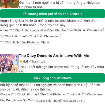
Khám phá một ngôi nhà bị cấm trong Angry Neighbor
Xin chào từ nhà
Tải xuống miễn phí dành cho Android
Angry Neighbor Hello từ nhà là một trò chơi khám phá kinh dị di
động góc nhìn thứ nhất. Trong trò chơi này,…
Android
Trò Chơi Phiêu Lưu Cho Android
Trò Chơi Phiêu Lưu Và Hành Động Cho Android
Trò Chơi Phiêu Lưu
Trò Chơi Bí Ẩn Cho Android
Trò Chơi Hành Động Phiêu Lưu Cho Android
The Ditzy Demons Are in Love With Me
4.6
Thanh toán
Thoát khỏi trải nghiệm anime chủ đề người lớn đầy màu
sắc
Tải xuống cho Windows
Bất kỳ ai có một chút kinh nghiệm về phim hoạt hình Nhật Bản sẽ
cho bạn biết; điều này có thể trở…
Windows
Trò Chơi Phiêu Lưu 3D
Trò Chơi Phiêu Lưu Thoát Hiểm
Trò Chơi Anime
Ứng Dụng Anime Gợi Cảm
Trò Chơi Tiểu Thuyết Trực Quan Cho Windows