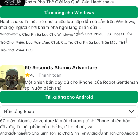
Khám Phá Thế Giới Ma Quái Của Hachishaku
Tải xuống cho Windows
Hachishaku là một trò chơi phiêu lưu hấp dẫn có sẵn trên Windows,
mời gọi người chơi khám phá ngôi làng bí ẩn của…
Windows
Trò Chơi Phiêu Lưu Thoát Hiểm
Trò Chơi Phiêu Lưu Cho Windows 10
Trò Chơi Phiêu Lưu Point And Click Cho Windows
Trò Chơi Phiêu Lưu Trên Máy Tính
Trò Chơi Phiêu Lưu
60 Seconds Atomic Adventure
4.1
Thanh toán
Một phiên bản đầy đủ cho iPhone ‚của Robot Gentleman
sp. vườn bách thú
Tải xuống cho Android
Nền tảng khác
60 giây! Atomic Adventure là một chương trình iPhone phiên bản
đầy đủ, là một phần của thể loại 'Trò chơi' , và…
Android
iPhone
Trò Chơi Sinh Tồn
Trò Chơi Sinh Tồn Android
Sinh Tồn Cho Android