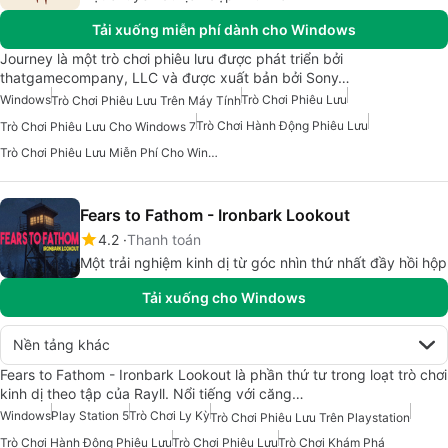
Tải xuống miễn phí dành cho Windows
Journey là một trò chơi phiêu lưu được phát triển bởi
thatgamecompany, LLC và được xuất bản bởi Sony…
Windows
Trò Chơi Phiêu Lưu
Trò Chơi Phiêu Lưu Trên Máy Tính
Trò Chơi Hành Động Phiêu Lưu
Trò Chơi Phiêu Lưu Cho Windows 7
Trò Chơi Phiêu Lưu Miễn Phí Cho Windows
Fears to Fathom - Ironbark Lookout
4.2
Thanh toán
Một trải nghiệm kinh dị từ góc nhìn thứ nhất đầy hồi hộp
Tải xuống cho Windows
Nền tảng khác
Fears to Fathom - Ironbark Lookout là phần thứ tư trong loạt trò chơi
kinh dị theo tập của Rayll. Nổi tiếng với căng…
Windows
Play Station 5
Trò Chơi Ly Kỳ
Trò Chơi Phiêu Lưu Trên Playstation
Trò Chơi Hành Động Phiêu Lưu
Trò Chơi Phiêu Lưu
Trò Chơi Khám Phá