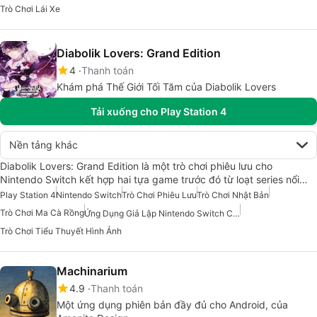
Trò Chơi Lái Xe
Diabolik Lovers: Grand Edition
4
Thanh toán
Khám phá Thế Giới Tối Tăm của Diabolik Lovers
Tải xuống cho Play Station 4
Nền tảng khác
Diabolik Lovers: Grand Edition là một trò chơi phiêu lưu cho
Nintendo Switch kết hợp hai tựa game trước đó từ loạt series nổi…
Play Station 4
Nintendo Switch
Trò Chơi Phiêu Lưu
Trò Chơi Nhật Bản
Trò Chơi Ma Cà Rồng
Ứng Dụng Giả Lập Nintendo Switch Cho Android
Trò Chơi Tiểu Thuyết Hình Ảnh
Machinarium
4.9
Thanh toán
Một ứng dụng phiên bản đầy đủ cho Android, của