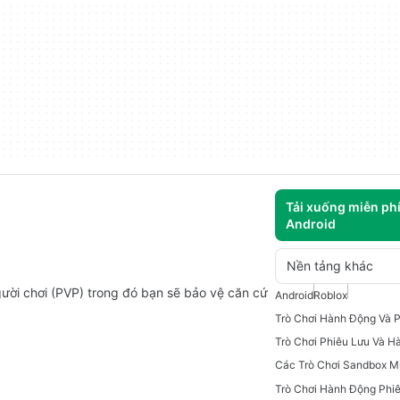
Tải xuống miễn ph
Android
Nền tảng khác
người chơi (PVP) trong đó bạn sẽ bảo vệ căn cứ
Android
Roblox