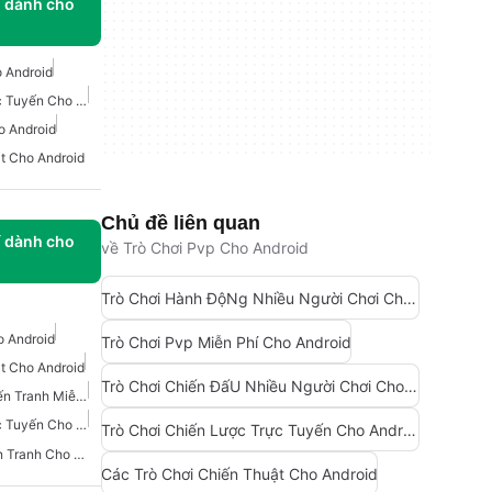
í dành cho
 Android
Trò Chơi Chiến Lược Trực Tuyến Cho Android
o Android
t Cho Android
Chủ đề liên quan
í dành cho
về Trò Chơi Pvp Cho Android
Trò Chơi Hành ĐộNg Nhiều Người Chơi Cho Android
o Android
Trò Chơi Pvp Miễn Phí Cho Android
t Cho Android
Trò Chơi Chiến ĐấU Nhiều Người Chơi Cho Android
Trò Chơi Chiến Lược Chiến Tranh Miễn Phí Cho Android
Trò Chơi Chiến Lược Trực Tuyến Cho Android
Trò Chơi Chiến Lược Trực Tuyến Cho Android
Trò Chơi Mô Phỏng Chiến Tranh Cho Android
Các Trò Chơi Chiến Thuật Cho Android