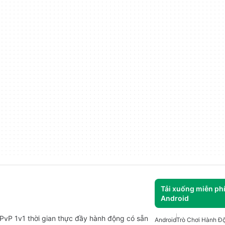
Tải xuống miễn ph
Android
c PvP 1v1 thời gian thực đầy hành động có sẵn
Android
Trò Chơi Hành Đ