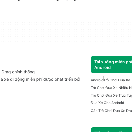
Tải xuống miễn ph
Android
e Drag chính thống
a xe di động miễn phí được phát triển bởi
Android
Trò Chơi Đua Xe
Trò Chơi Đua Xe Nhiều N
Trò Chơi Đua Xe Trực Tu
Đua Xe Cho Android