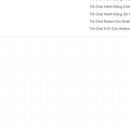
Trò Chơi Hành Động 3D 
Trò Chơi Robot Cho Andr
Trò Chơi PvP Cho Androi