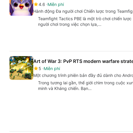
4.6
Miễn phí
Hành động Đa người chơi Chiến lược trong Teamfig
Teamfight Tactics PBE là một trò chơi chiến lược
người chơi trong việc chọn lựa,…
Art of War 3: PvP RTS modern warfare stra
5
Miễn phí
Một chương trình phiên bản đầy đủ dành cho Andro
Trong tương lai gần, thế giới chìm trong cuộc xu
minh và Kháng chiến. Bạn…