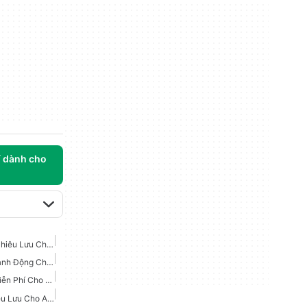
í dành cho
Trò Chơi Hành Động Và Phiêu Lưu Cho Android
Trò Chơi Phiêu Lưu Và Hành Động Cho Android
Các Trò Chơi Sandbox Miễn Phí Cho Android
Trò Chơi Hành Động Phiêu Lưu Cho Android