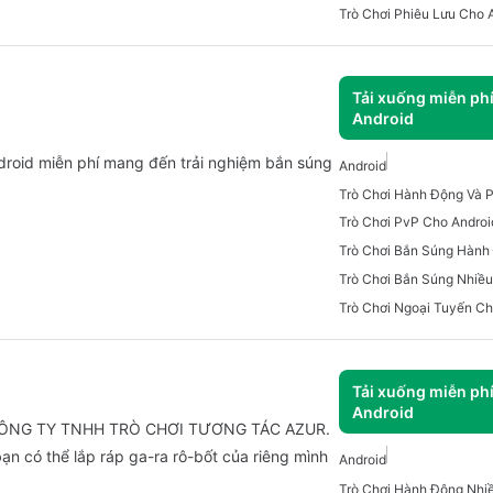
Trò Chơi Phiêu Lưu Cho 
Tải xuống miễn ph
Android
ndroid miễn phí mang đến trải nghiệm bắn súng
Android
Trò Chơi PvP Cho Androi
Trò Chơi Ngoại Tuyến Ch
Tải xuống miễn ph
Android
bởi CÔNG TY TNHH TRÒ CHƠI TƯƠNG TÁC AZUR.
n có thể lắp ráp ga-ra rô-bốt của riêng mình
Android