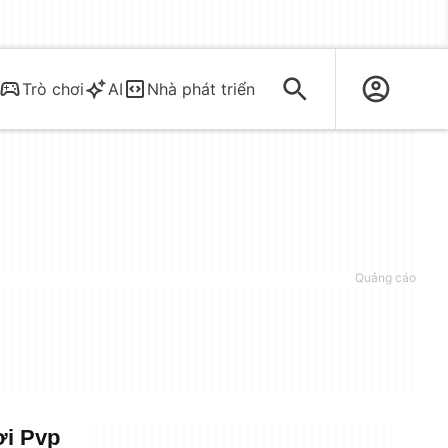
Trò chơi
AI
Nhà phát triển
ơi Pvp