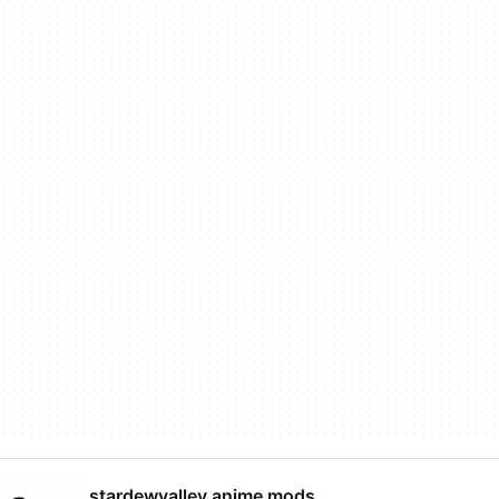
stardewvalley anime mods