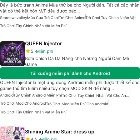
Đây là bức tranh Anime Mùa thứ ba cho Người dân. Tất cả các nhân
vật có thể kết hôn M/F đều được bao…
Stardew-valley
Mùa Của Trò Chơi
Trò Chơi Anime
Trò Chơi Tùy Chỉnh Nhân Vật
Trò Chơi Tùy Chỉnh Nhân Vật Miễn Phí
QUEEN Injector
5
Miễn phí
Bơm Chích Da Đa Năng cho Những Người Đam Mê
Game
Tải xuống miễn phí dành cho Android
QUEEN Injector là một ứng dụng Android miễn phí được thiết kế cho
game thủ tìm kiếm nhiều tùy chọn MOD SKIN để nâng…
Android
Tùy Chỉnh Android Miễn Phí
Trò Chơi Tùy Chỉnh Nhân Vật Cho Android
Trò Chơi Mod Cho Android
Trò Chơi Mod Miễn Phí Cho Android
Trò Chơi Tùy Chỉnh Nhân Vật Miễn Phí
Shining Anime Star: dress up
4.5
Miễn phí