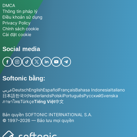
DMCA
Thông tin pháp lý
Điều khoản sử dụng
Privacy Policy
Chính sách cookie
Cài đặt cookie
Social media
Softonic bằng:
عربي
Deutsch
English
Español
Français
Bahasa Indonesia
Italiano
日本語
한국어
Nederlands
Polski
Português
Русский
Svenska
ภาษาไทย
Türkçe
Tiếng Việt
中文
Bản quyền SOFTONIC INTERNATIONAL S.A.
© 1997–2026 — Bảo lưu mọi quyền