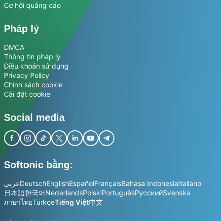
Cơ hội quảng cáo
Pháp lý
DMCA
Thông tin pháp lý
Điều khoản sử dụng
Privacy Policy
Chính sách cookie
Cài đặt cookie
Social media
Softonic bằng:
عربي
Deutsch
English
Español
Français
Bahasa Indonesia
Italiano
日本語
한국어
Nederlands
Polski
Português
Русский
Svenska
ภาษาไทย
Türkçe
Tiếng Việt
中文