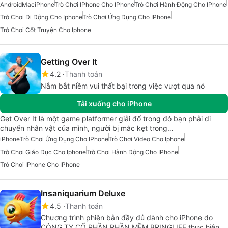
Android
Mac
iPhone
Trò Chơi IPhone Cho IPhone
Trò Chơi Hành Động Cho IPhone
Trò Chơi Di Động Cho Iphone
Trò Chơi Ứng Dụng Cho IPhone
Trò Chơi Cốt Truyện Cho Iphone
Getting Over It
4.2
Thanh toán
Nắm bắt niềm vui thất bại trong việc vượt qua nó
Tải xuống cho iPhone
Get Over It là một game platformer giải đố trong đó bạn phải di
chuyển nhân vật của mình, người bị mắc kẹt trong…
iPhone
Trò Chơi Ứng Dụng Cho IPhone
Trò Chơi Video Cho Iphone
Trò Chơi Giáo Dục Cho Iphone
Trò Chơi Hành Động Cho IPhone
Trò Chơi IPhone Cho IPhone
Insaniquarium Deluxe
4.5
Thanh toán
Chương trình phiên bản đầy đủ dành cho iPhone do
CÔNG TY CỔ PHẦN PHẦN MỀM BRINGLIFE thực hiện.