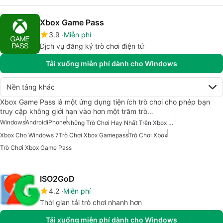
Xbox Game Pass
3.9
Miễn phí
Dịch vụ đăng ký trò chơi điện tử
Tải xuống miễn phí dành cho Windows
Nền tảng khác
Xbox Game Pass là một ứng dụng tiện ích trò chơi cho phép bạn
truy cập không giới hạn vào hơn một trăm trò…
Windows
Android
iPhone
Những Trò Chơi Hay Nhất Trên Xbox Game Pass
Xbox Cho Windows 7
Trò Chơi Xbox Gamepass
Trò Chơi Xbox
Trò Chơi Xbox Game Pass
ISO2GoD
4.2
Miễn phí
Thời gian tải trò chơi nhanh hơn
Tải xuống miễn phí dành cho Windows