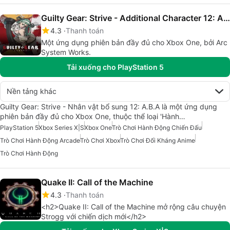
Guilty Gear: Strive - Additional Character 12: A.B.A
4.3
Thanh toán
Một ứng dụng phiên bản đầy đủ cho Xbox One, bởi Arc
System Works.
Tải xuống cho PlayStation 5
Nền tảng khác
Guilty Gear: Strive - Nhân vật bổ sung 12: A.B.A là một ứng dụng
phiên bản đầy đủ cho Xbox One, thuộc thể loại 'Hành…
PlayStation 5
Xbox Series X|S
Xbox One
Trò Chơi Hành Động Chiến Đấu
Trò Chơi Hành Động Arcade
Trò Chơi Xbox
Trò Chơi Đối Kháng Anime
Trò Chơi Hành Động
Quake II: Call of the Machine
4.3
Thanh toán
<h2>Quake II: Call of the Machine mở rộng câu chuyện
Strogg với chiến dịch mới</h2>