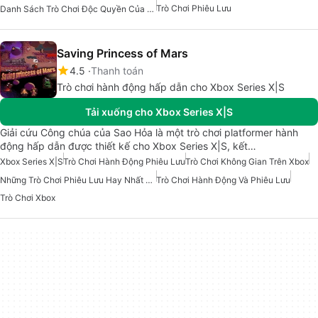
Trò Chơi Phiêu Lưu
Danh Sách Trò Chơi Độc Quyền Của Xbox Series X
Saving Princess of Mars
4.5
Thanh toán
Trò chơi hành động hấp dẫn cho Xbox Series X|S
Tải xuống cho Xbox Series X|S
Giải cứu Công chúa của Sao Hỏa là một trò chơi platformer hành
động hấp dẫn được thiết kế cho Xbox Series X|S, kết…
Xbox Series X|S
Trò Chơi Hành Động Phiêu Lưu
Trò Chơi Không Gian Trên Xbox
Những Trò Chơi Phiêu Lưu Hay Nhất Trên Xbox
Trò Chơi Hành Động Và Phiêu Lưu
Trò Chơi Xbox