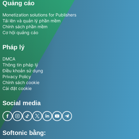
Quảng cáo
Monetization solutions for Publishers
Tải lên và quản lý phần mềm
Chính sách phần mềm
Cơ hội quảng cáo
Pháp lý
DMCA
Thông tin pháp lý
Điều khoản sử dụng
Privacy Policy
Chính sách cookie
Cài đặt cookie
Social media
Softonic bằng: