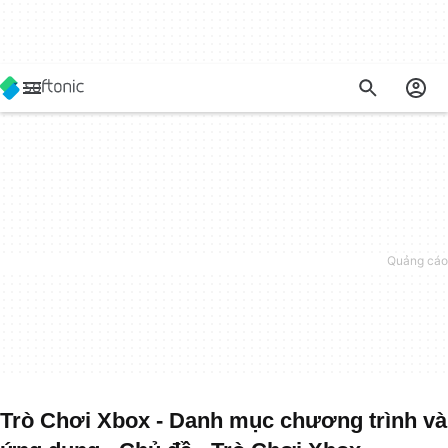
Trò Chơi Xbox - Danh mục chương trình và