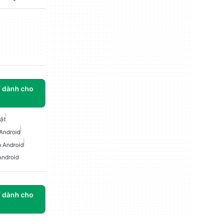
í dành cho
ật
 Android
 Android
Android
í dành cho