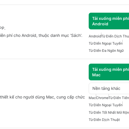
Tải xuống miễn ph
Android
PP.
iễn phí cho Android, thuộc danh mục 'Sách'.
Android
Từ Điển Dịch Thu
Từ Điển Ngoại Tuyến
Từ Điển Đa Ngôn Ngữ
Tải xuống miễn ph
Mac
Nền tảng khác
c thiết kế cho người dùng Mac, cung cấp chức
Mac
Chrome
Từ Điển Tiế
Từ Điển Ngoại Tuyến
Từ Điển Tốt Nhất Mở Rộ
Từ Điển Dịch Thuật