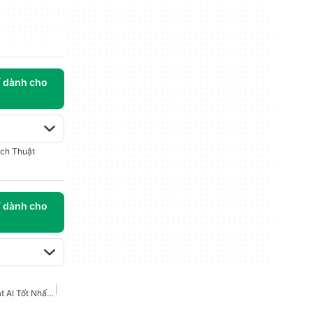
í dành cho
ịch Thuật
í dành cho
Trình Mở Rộng Dịch Thuật AI Tốt Nhất Cho Chrome