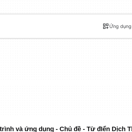
Ứng dụng
rình và ứng dụng - Chủ đề - Từ đIển Dịch T