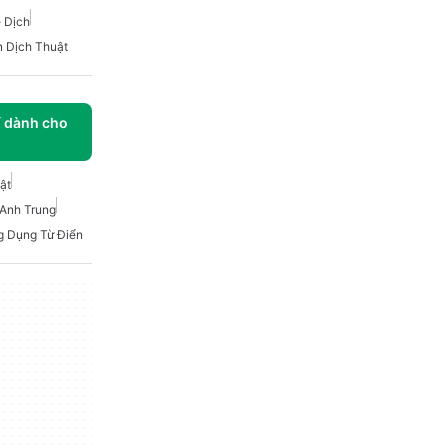
 Dịch
n Dịch Thuật
í dành cho
ật
 Anh Trung
g Dụng Từ Điển