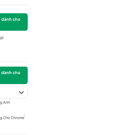
í dành cho
ật
í dành cho
ng Anh
ng Cho Chrome