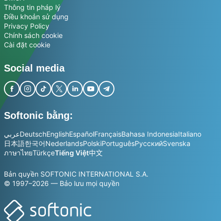
Thông tin pháp lý
Điều khoản sử dụng
Privacy Policy
Chính sách cookie
Cài đặt cookie
Social media
Softonic bằng:
عربي
Deutsch
English
Español
Français
Bahasa Indonesia
Italiano
日本語
한국어
Nederlands
Polski
Português
Русский
Svenska
ภาษาไทย
Türkçe
Tiếng Việt
中文
Bản quyền SOFTONIC INTERNATIONAL S.A.
© 1997–2026 — Bảo lưu mọi quyền