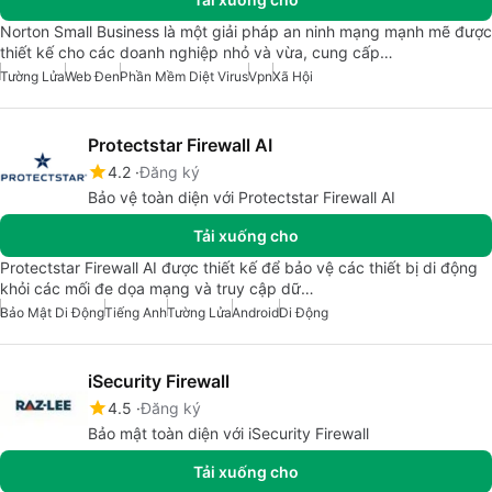
Norton Small Business là một giải pháp an ninh mạng mạnh mẽ được
thiết kế cho các doanh nghiệp nhỏ và vừa, cung cấp…
Tường Lửa
Web Đen
Phần Mềm Diệt Virus
Vpn
Xã Hội
Protectstar Firewall AI
4.2
Đăng ký
Bảo vệ toàn diện với Protectstar Firewall AI
Tải xuống cho
Protectstar Firewall AI được thiết kế để bảo vệ các thiết bị di động
khỏi các mối đe dọa mạng và truy cập dữ…
Bảo Mật Di Động
Tiếng Anh
Tường Lửa
Android
Di Động
iSecurity Firewall
4.5
Đăng ký
Bảo mật toàn diện với iSecurity Firewall
Tải xuống cho