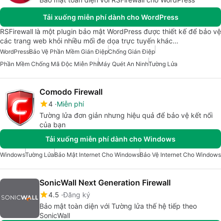
Tải xuống miễn phí dành cho WordPress
RSFirewall là một plugin bảo mật WordPress được thiết kế để bảo vệ
các trang web khỏi nhiều mối đe dọa trực tuyến khác…
WordPress
Bảo Vệ Phần Mềm Gián Điệp
Chống Gián Điệp
Phần Mềm Chống Mã Độc Miễn Phí
Máy Quét An Ninh
Tường Lửa
Comodo Firewall
4
Miễn phí
Tường lửa đơn giản nhưng hiệu quả để bảo vệ kết nối
của bạn
Tải xuống miễn phí dành cho Windows
Windows
Tường Lửa
Bảo Mật Internet Cho Windows
Bảo Vệ Internet Cho Windows
SonicWall Next Generation Firewall
4.5
Đăng ký
Bảo mật toàn diện với Tường lửa thế hệ tiếp theo
SonicWall