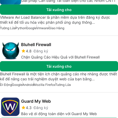
Giải pháp Cân bằng Tải toàn diện cho các Nhóm CNTT
Tải xuống cho
VMware Avi Load Balancer là phần mềm dựa trên đăng ký được
thiết kế để tối ưu hóa việc phân phối ứng dụng thông…
Tường Lửa
Python
Google
Vmware
Giao Hàng
Bluhell Firewall
4.8
Đăng ký
Chặn Quảng Cáo Hiệu Quả với Bluhell Firewall
Tải xuống cho
Bluhell Firewall là một tiện ích chặn quảng cáo nhẹ nhàng được thiết
kế để nâng cao trải nghiệm duyệt web của bạn bằng…
Di Động
Google
Android
Mozilla Firefox
Tường Lửa
Guard My Web
4.3
Đăng ký
Bảo vệ di động toàn diện với Guard My Web