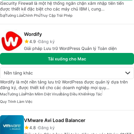
iSecurity Firewall là một hệ thống ngăn chặn xâm nhập tiên tiến
được thiết kế đặc biệt cho các máy chủ IBM i, cung…
Sql
Tường Lửa
Chính Phủ
Truy Cập Trái Phép
Wordify
4.9
Đăng ký
Giải pháp Lưu trữ WordPress Quản lý Toàn diện
Tải xuống cho Mac
Nền tảng khác
Wordify là một nền tảng lưu trữ WordPress được quản lý dựa trên
đăng ký, được thiết kế cho các doanh nghiệp mọi quy…
Mac
Tường Lửa
Phần Mềm Diệt Virus
Bảng Điều Khiển
Hợp Tác
Quy Trình Làm Việc
VMware Avi Load Balancer
4.8
Đăng ký