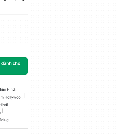
í dành cho
him Hindi
Các Ứng Dụng Để Tải Phim Hollywood Và Bollywood
Hindi
il
Telugu