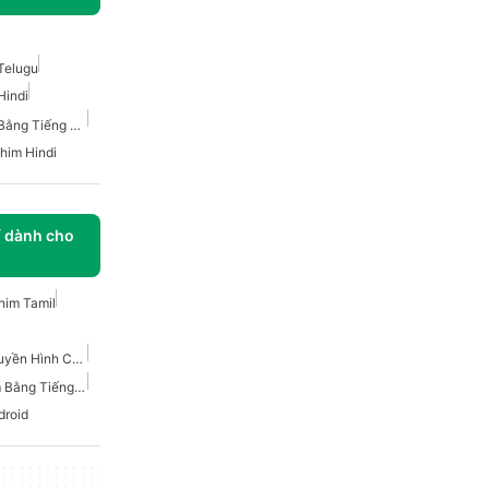
Telugu
Hindi
Ứng Dụng Để Xem Phim Bằng Tiếng Hindi
him Hindi
í dành cho
im Tamil
Phim Và Chương Trình Truyền Hình Cho Android
Các Ứng Dụng Xem Phim Bằng Tiếng Tamil
droid