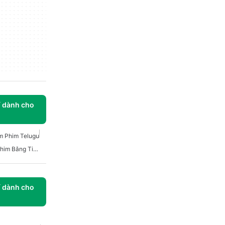
í dành cho
m Phim Telugu
Các Ứng Dụng Để Xem Phim Bằng Tiếng Telugu
í dành cho