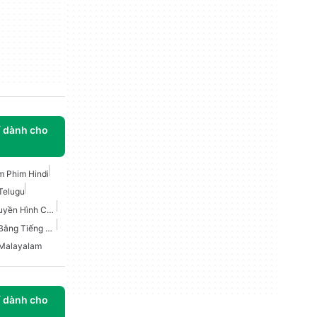
í dành cho
 Phim Hindi
Telugu
Phim Và Chương Trình Truyền Hình Cho Android
Ứng Dụng Để Xem Phim Bằng Tiếng Malayalam
Malayalam
í dành cho