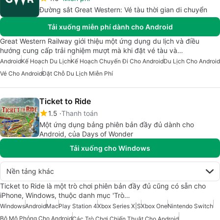
Đường sắt Great Western: Vé tàu thời gian di chuyển
Tải xuống miễn phí dành cho Android
Great Western Railway giới thiệu một ứng dụng du lịch và điều
hướng cung cấp trải nghiệm mượt mà khi đặt vé tàu và…
Android
Kế Hoạch Du Lịch
Kế Hoạch Chuyến Đi Cho Android
Du Lịch Cho Android
Vé Cho Android
Đặt Chỗ Du Lịch Miễn Phí
Ticket to Ride
1.5
Thanh toán
Một ứng dụng bảng phiên bản đầy đủ dành cho
Android, của Days of Wonder
Tải xuống cho Windows
Nền tảng khác
Ticket to Ride là một trò chơi phiên bản đầy đủ cũng có sẵn cho
iPhone, Windows, thuộc danh mục 'Trò…
Windows
Android
Mac
Play Station 4
Xbox Series X|S
Xbox One
Nintendo Switch
Bộ Mô Phỏng Cho Android
Các Trò Chơi Chiến Thuật Cho Android