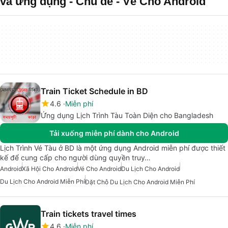
và ứng dụng - Chủ đề - Vé Cho Android
Train Ticket Schedule in BD
4.6
Miễn phí
Ứng dụng Lịch Trình Tàu Toàn Diện cho Bangladesh
Tải xuống miễn phí dành cho Android
Lịch Trình Vé Tàu ở BD là một ứng dụng Android miễn phí được thiết
kế để cung cấp cho người dùng quyền truy…
Android
Xã Hội Cho Android
Vé Cho Android
Du Lịch Cho Android
Du Lịch Cho Android Miễn Phí
Đặt Chỗ Du Lịch Cho Android Miễn Phí
Train tickets travel times
4.6
Miễn phí