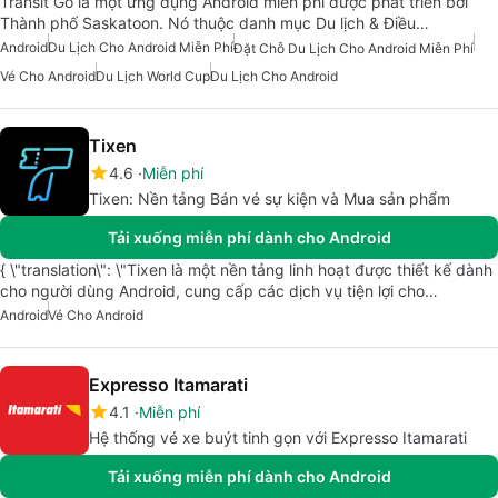
Transit Go là một ứng dụng Android miễn phí được phát triển bởi
Thành phố Saskatoon. Nó thuộc danh mục Du lịch & Điều…
Android
Du Lịch Cho Android Miễn Phí
Đặt Chỗ Du Lịch Cho Android Miễn Phí
Vé Cho Android
Du Lịch World Cup
Du Lịch Cho Android
Tixen
4.6
Miễn phí
Tixen: Nền tảng Bán vé sự kiện và Mua sản phẩm
Tải xuống miễn phí dành cho Android
{ \"translation\": \"Tixen là một nền tảng linh hoạt được thiết kế dành
cho người dùng Android, cung cấp các dịch vụ tiện lợi cho…
Android
Vé Cho Android
Expresso Itamarati
4.1
Miễn phí
Hệ thống vé xe buýt tinh gọn với Expresso Itamarati
Tải xuống miễn phí dành cho Android