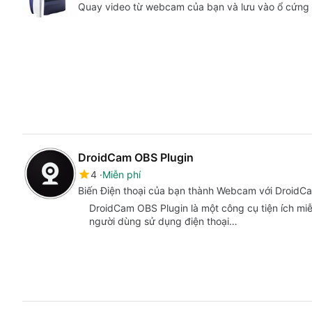
Quay video từ webcam của bạn và lưu vào ổ cứng
DroidCam OBS Plugin
4
Miễn phí
Biến Điện thoại của bạn thành Webcam với DroidC
DroidCam OBS Plugin là một công cụ tiện ích mi
người dùng sử dụng điện thoại…