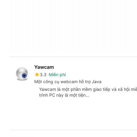
Yawcam
3.3
Miễn phí
Một công cụ webcam hỗ trợ Java
Yawcam là một phần mềm giao tiếp và xã hội mi
trình PC này là một tiện…