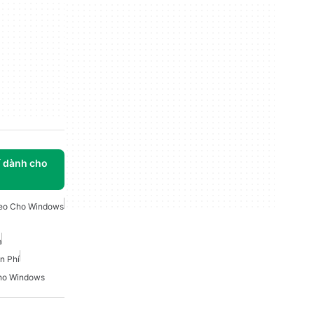
í dành cho
deo Cho Windows
m
n Phí
ho Windows