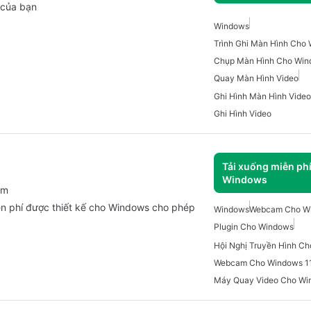
 của bạn
Windows
Trình Ghi Màn Hình Cho
Chụp Màn Hình Cho Wi
Quay Màn Hình Video
Ghi Hình Màn Hình Vide
Ghi Hình Video
Tải xuống miễn ph
Windows
am
ễn phí được thiết kế cho Windows cho phép
Windows
Webcam Cho W
Plugin Cho Windows
Hội Nghị Truyền Hình C
Webcam Cho Windows 1
Máy Quay Video Cho Wi