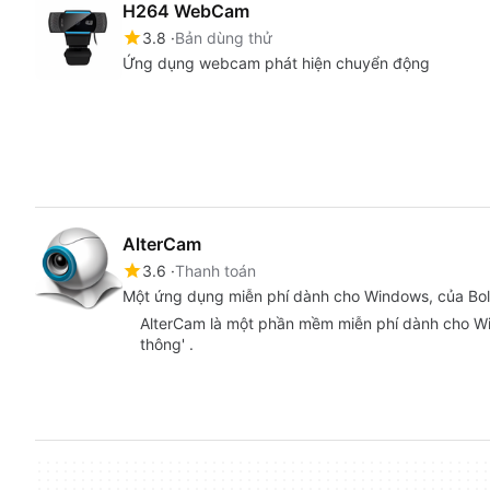
H264 WebCam
3.8
Bản dùng thử
Ứng dụng webcam phát hiện chuyển động
AlterCam
3.6
Thanh toán
Một ứng dụng miễn phí dành cho Windows, của Bol
AlterCam là một phần mềm miễn phí dành cho Wi
thông' .