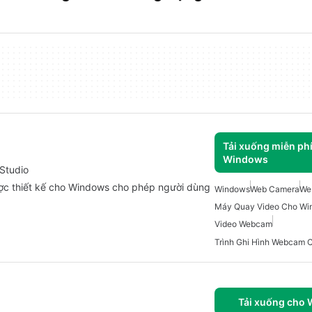
Tải xuống miễn ph
Windows
Studio
ược thiết kế cho Windows cho phép người dùng
Windows
Web Camera
We
Máy Quay Video Cho Wi
Video Webcam
Trình Ghi Hình Webcam 
Tải xuống cho