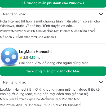
Tải xuống miễn phí dành cho Windows
Nền tảng khác
Hola Internet tốt hơn là một chương trình miễn phí chỉ có sẵn cho
Windows, thuộc về thể loại Trình duyệt với các…
Windows
Mac
Vpn Miễn Phí Cho Mac
Bảo Mật Internet Miễn Phí
Mở Khóa
Mở Khóa VPN
Mở Khóa VPN Cho Windows
LogMeIn Hamachi
2.8
Miễn phí
Giải pháp VPN dễ dàng cho người dùng Mac
Tải xuống miễn phí dành cho Mac
Nền tảng khác
LogMeIn Hamachi là một ứng dụng mạng miễn phí được thiết kế
cho người dùng Mac, cung cấp một cách đơn giản và hiệu…
Mac
business
Express Vpn Cho Mac
Tunnelbear Vpn Cho Mac
Vpn Proton Miễn Phí Cho Mac
VPN Đô Thị Miễn Phí Cho Mac