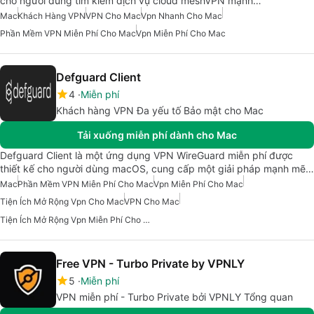
cho người dùng tìm kiếm dịch vụ cloud meshVPN mạnh…
Mac
Khách Hàng VPN
VPN Cho Mac
Vpn Nhanh Cho Mac
Phần Mềm VPN Miễn Phí Cho Mac
Vpn Miễn Phí Cho Mac
Defguard Client
4
Miễn phí
Khách hàng VPN Đa yếu tố Bảo mật cho Mac
Tải xuống miễn phí dành cho Mac
Defguard Client là một ứng dụng VPN WireGuard miễn phí được
thiết kế cho người dùng macOS, cung cấp một giải pháp mạnh mẽ…
Mac
Phần Mềm VPN Miễn Phí Cho Mac
Vpn Miễn Phí Cho Mac
Tiện Ích Mở Rộng Vpn Cho Mac
VPN Cho Mac
Tiện Ích Mở Rộng Vpn Miễn Phí Cho Mac
Free VPN - Turbo Private by VPNLY
5
Miễn phí
VPN miễn phí - Turbo Private bởi VPNLY Tổng quan