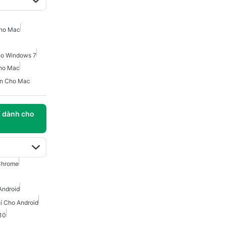
Cho Mac
ho Windows 7
ho Mac
ến Cho Mac
í dành cho
Chrome
Android
í Cho Android
10