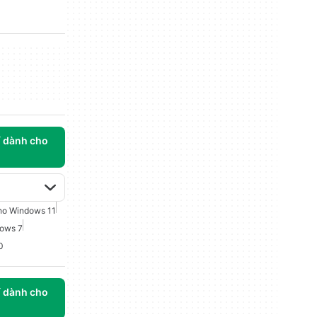
í dành cho
o Windows 11
dows 7
0
í dành cho