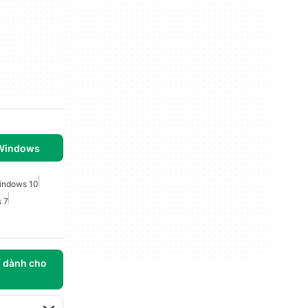
 Windows
indows 10
 7
í dành cho