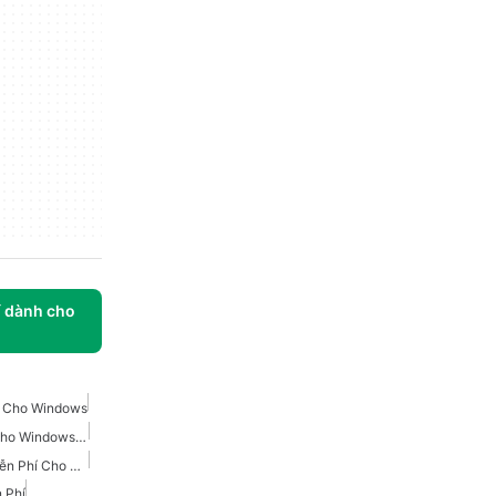
í dành cho
í Cho Windows
Ghi Màn Hình Miễn Phí Cho Windows 10
Quay Màn Hình Video Miễn Phí Cho Windows
 Phí