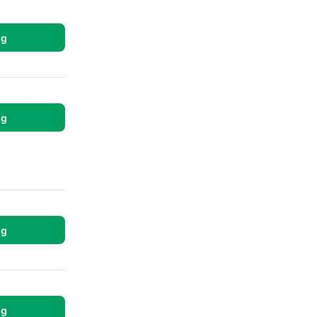
ng
ng
ng
ng