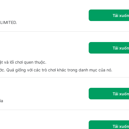
Tải xuố
 LIMITED.
Tải xuố
ật và lối chơi quen thuộc.
. Quá giống với các trò chơi khác trong danh mục của nó.
Tải xuố
ia
Tải xuố