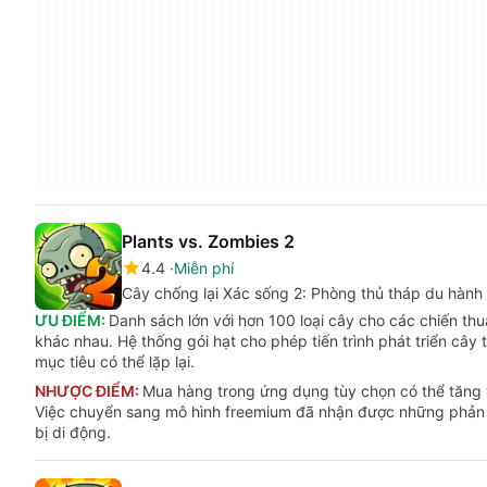
Plants vs. Zombies 2
4.4
Miễn phí
Cây chống lại Xác sống 2: Phòng thủ tháp du hành t
ƯU ĐIỂM:
Danh sách lớn với hơn 100 loại cây cho các chiến thu
khác nhau. Hệ thống gói hạt cho phép tiến trình phát triển cây
mục tiêu có thể lặp lại.
NHƯỢC ĐIỂM:
Mua hàng trong ứng dụng tùy chọn có thể tăng tố
Việc chuyển sang mô hình freemium đã nhận được những phản ứn
bị di động.