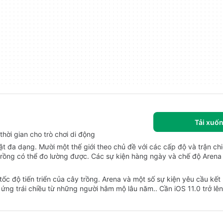
Tải xuố
hời gian cho trò chơi di động
ật đa dạng. Mười một thế giới theo chủ đề với các cấp độ và trận ch
 trồng có thể đo lường được. Các sự kiện hàng ngày và chế độ Arena
c độ tiến triển của cây trồng. Arena và một số sự kiện yêu cầu kết n
g trái chiều từ những người hâm mộ lâu năm.. Cần iOS 11.0 trở lên 