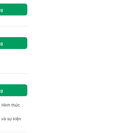
ng
ng
ng
à Hình thức
 và sự kiện