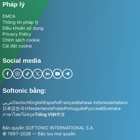
Pháp lý
DMCA
Thông tin pháp lý
Điều khoản sử dụng
Privacy Policy
Chính sách cookie
Cài đặt cookie
Social media
Softonic bằng:
عربي
Deutsch
English
Español
Français
Bahasa Indonesia
Italiano
日本語
한국어
Nederlands
Polski
Português
Русский
Svenska
ภาษาไทย
Türkçe
Tiếng Việt
中文
Bản quyền SOFTONIC INTERNATIONAL S.A.
© 1997–2026 — Bảo lưu mọi quyền