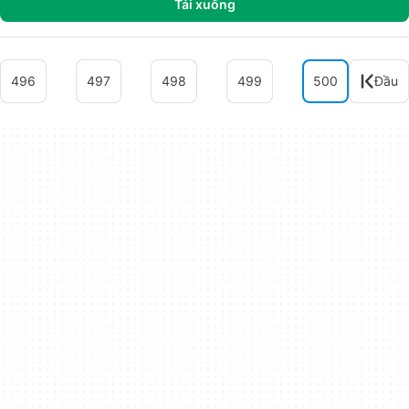
Tải xuống
496
497
498
499
500
Đầu