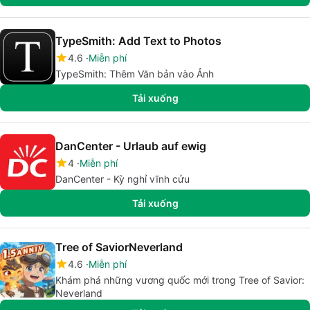
TypeSmith: Add Text to Photos
4.6
Miễn phí
TypeSmith: Thêm Văn bản vào Ảnh
Tải xuống
DanCenter - Urlaub auf ewig
4
Miễn phí
DanCenter - Kỳ nghỉ vĩnh cửu
Tải xuống
Tree of SaviorNeverland
4.6
Miễn phí
Khám phá những vương quốc mới trong Tree of Savior:
Neverland