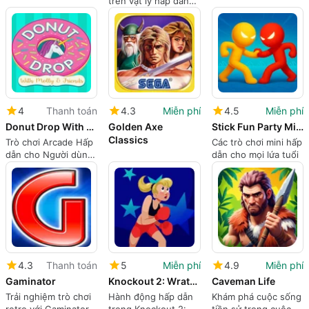
trên vật lý hấp dẫn
cho iPhone
4
Thanh toán
4.3
Miễn phí
4.5
Miễn phí
Donut Drop With Molly Friends
Golden Axe
Stick Fun Party Mini Games
Classics
Trò chơi Arcade Hấp
Các trò chơi mini hấp
dẫn cho Người dùng
dẫn cho mọi lứa tuổi
iPhone
4.3
Thanh toán
5
Miễn phí
4.9
Miễn phí
Gaminator
Knockout 2: Wrath of the Karen
Caveman Life
Trải nghiệm trò chơi
Hành động hấp dẫn
Khám phá cuộc sống