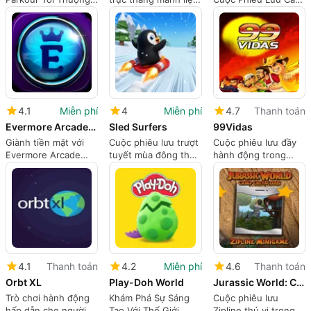
Đang Chờ Đợi Trong
đang chờ đợi
Cá Độc Đáo
SWAGFLIP
4.1
Miễn phí
4
Miễn phí
4.7
Thanh toán
Evermore Arcade: Win Cash
Sled Surfers
99Vidas
Giành tiền mặt với
Cuộc phiêu lưu trượt
Cuộc phiêu lưu đầy
Evermore Arcade
tuyết mùa đông thú
hành động trong
trên iPhone
vị đang chờ đón
99Vidas
4.1
Thanh toán
4.2
Miễn phí
4.6
Thanh toán
Orbt XL
Play-Doh World
Jurassic World: Camp Cretaceous - Zipline Minigame
Trò chơi hành động
Khám Phá Sự Sáng
Cuộc phiêu lưu
hấp dẫn cho người
Tạo Với Thế Giới
Zipline thú vị trong