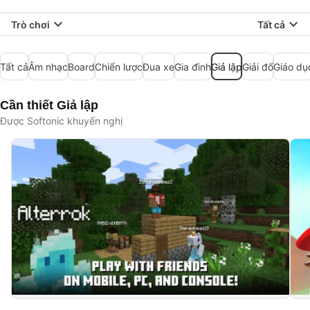
Trò chơi
Tất cả
Tất cả
Âm nhạc
Board
Chiến lược
Đua xe
Gia đình
Giả lập
Giải đố
Giáo dụ
Cần thiết Giả lập
Được Softonic khuyến nghị