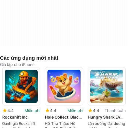
Các ứng dụng mới nhất
Giả lập cho iPhone
4.4
Miễn phí
4.4
Miễn phí
4.4
Thanh toán
Rockshift Inc
Hole Collect: Black Hole 3D
Hungry Shark Evolution
Đánh giá Rockshift
Hố Thu Thập: Hố
Lặn xuống đại dương