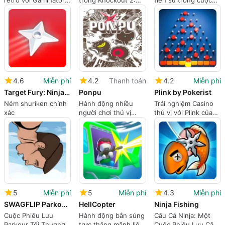
retro với Gaminator
trong Knockout 2:
tiền sử trong cuộc
Slots
Cơn thịnh nộ của
sống của người tiền
Karen
sử
4.6
Miễn phí
4.2
Thanh toán
4.2
Miễn phí
Target Fury: Ninja Strike
Ponpu
Plink by Pokerist
Ném shuriken chính
Hành động nhiều
Trải nghiệm Casino
xác
người chơi thú vị
thú vị với Plink của
trong Ponpu
Pokerist
5
Miễn phí
5
Miễn phí
4.3
Miễn phí
SWAGFLIP Parkour Origins
HellCopter
Ninja Fishing
Cuộc Phiêu Lưu
Hành động bắn súng
Câu Cá Ninja: Một
Parkour Tối Thượng
trực thăng mãnh liệt
Cuộc Phiêu Lưu Câu