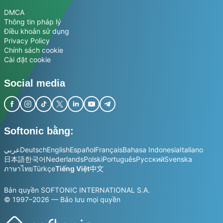
DMCA
Thông tin pháp lý
Điều khoản sử dụng
Privacy Policy
Chính sách cookie
Cài đặt cookie
Social media
Softonic bằng:
عربي
Deutsch
English
Español
Français
Bahasa Indonesia
Italiano
日本語
한국어
Nederlands
Polski
Português
Русский
Svenska
ภาษาไทย
Türkçe
Tiếng Việt
中文
Bản quyền SOFTONIC INTERNATIONAL S.A.
© 1997–2026 — Bảo lưu mọi quyền