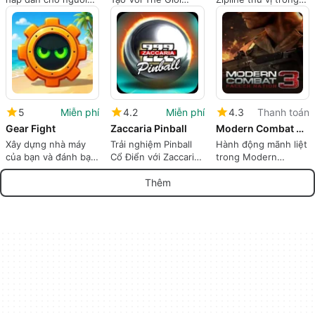
dùng iPhone
Play-Doh
Thế giới Khủng long
5
Miễn phí
4.2
Miễn phí
4.3
Thanh toán
Gear Fight
Zaccaria Pinball
Modern Combat 3: Fallen Nation
Xây dựng nhà máy
Trải nghiệm Pinball
Hành động mãnh liệt
của bạn và đánh bại
Cổ Điển với Zaccaria
trong Modern
kẻ thù trong Gear
Pinball
Combat 3: Fallen
Fight
Nation
Thêm