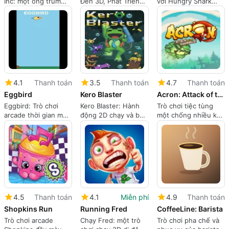
Inc: một ông trùm
Đen 3D, Phát Triển
với Hungry Shark
khai thác với tự động
và Giải Quyết Các
Evolution
hóa nhàn rỗi
Thế Giới 3D
4.1
Thanh toán
3.5
Thanh toán
4.7
Thanh toán
Eggbird
Kero Blaster
Acron: Attack of the Squirrels
Eggbird: Trò chơi
Kero Blaster: Hành
Trò chơi tiệc tùng
arcade thời gian một
động 2D chạy và bắn
một chống nhiều kết
chạm cho các phiên
chặt chẽ cho iPhone
hợp VR và điện thoại
di động ngắn
4.5
Thanh toán
4.1
Miễn phí
4.9
Thanh toán
Shopkins Run
Running Fred
CoffeeLine: Barista
Trò chơi arcade
Chạy Fred: một trò
Trò chơi pha chế và