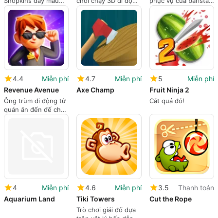
Shopkins đầy màu
chơi chạy 3D di động
phục vụ của barista
sắc cho những phiên
kỹ năng cao với sự
ấm cúng
chơi ngắn, dựa trên
hài hước đen tối
việc sưu tập
4.4
Miễn phí
4.7
Miễn phí
5
Miễn phí
Revenue Avenue
Axe Champ
Fruit Ninja 2
Ông trùm di động từ
Cắt quả đó!
quán ăn đến đế chế
phù hợp với các
phiên quản lý bình
thường
4
Miễn phí
4.6
Miễn phí
3.5
Thanh toán
Aquarium Land
Tiki Towers
Cut the Rope
Trò chơi giải đố dựa