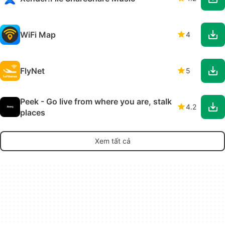
WiFi Map
4
FlyNet
5
Peek - Go live from where you are, stalk
4.2
places
Xem tất cả