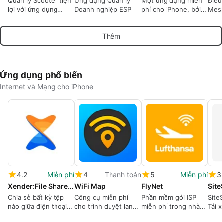
Quản lý Scooter tiện
Ứng dụng Quản lý
Một ứng dụng miễn
Điều
lợi với ứng dụng
Doanh nghiệp ESP
phí cho iPhone, bởi
Mesh
River
芳华 唐.
nào 
Mes
Thêm
Ứng dụng phổ biến
Internet và Mạng cho iPhone
4.2
Miễn phí
4
Thanh toán
5
Miễn phí
3
Xender:File ShareShare Music
WiFi Map
FlyNet
Sit
Chia sẻ bất kỳ tệp
Công cụ miễn phí
Phần mềm gói ISP
Site
nào giữa điện thoại
cho trình duyệt lang
miễn phí trong nhà
Tải 
và PC của bạn
thang
sản xuất.
vào 