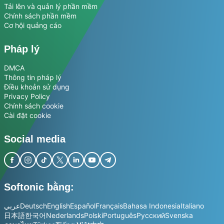
Tải lên và quản lý phần mềm
Chính sách phần mềm
Cơ hội quảng cáo
Pháp lý
DMCA
Thông tin pháp lý
Điều khoản sử dụng
Privacy Policy
Chính sách cookie
Cài đặt cookie
Social media
Softonic bằng:
عربي
Deutsch
English
Español
Français
Bahasa Indonesia
Italiano
日本語
한국어
Nederlands
Polski
Português
Русский
Svenska