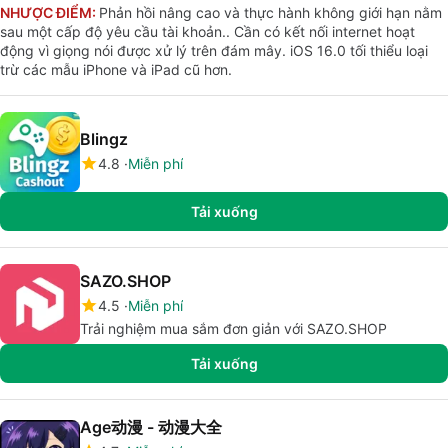
NHƯỢC ĐIỂM:
Phản hồi nâng cao và thực hành không giới hạn nằm
sau một cấp độ yêu cầu tài khoản.. Cần có kết nối internet hoạt
động vì giọng nói được xử lý trên đám mây. iOS 16.0 tối thiểu loại
trừ các mẫu iPhone và iPad cũ hơn.
Blingz
4.8
Miễn phí
Tải xuống
SAZO.SHOP
4.5
Miễn phí
Trải nghiệm mua sắm đơn giản với SAZO.SHOP
Tải xuống
Age动漫 - 动漫大全