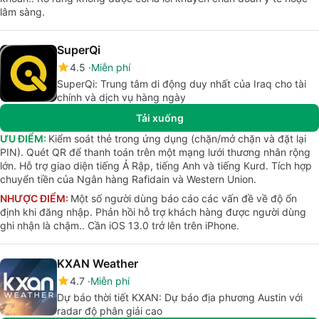
lâm sàng.
SuperQi
4.5
Miễn phí
SuperQi: Trung tâm di động duy nhất của Iraq cho tài
chính và dịch vụ hàng ngày
Tải xuống
ƯU ĐIỂM:
Kiểm soát thẻ trong ứng dụng (chặn/mở chặn và đặt lại
PIN). Quét QR để thanh toán trên một mạng lưới thương nhân rộng
lớn. Hỗ trợ giao diện tiếng Ả Rập, tiếng Anh và tiếng Kurd. Tích hợp
chuyển tiền của Ngân hàng Rafidain và Western Union.
NHƯỢC ĐIỂM:
Một số người dùng báo cáo các vấn đề về độ ổn
định khi đăng nhập. Phản hồi hỗ trợ khách hàng được người dùng
ghi nhận là chậm.. Cần iOS 13.0 trở lên trên iPhone.
KXAN Weather
4.7
Miễn phí
Dự báo thời tiết KXAN: Dự báo địa phương Austin với
radar độ phân giải cao