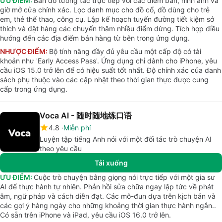
ƯU ĐIỂM:
Bản đồ tương tác trực tiếp với các điểm bán, hình ảnh và
giờ mở cửa chính xác. Lọc danh mục cho đồ cổ, đồ dùng cho trẻ
em, thẻ thể thao, công cụ. Lập kế hoạch tuyến đường tiết kiệm sở
thích và đặt hàng các chuyến thăm nhiều điểm dừng. Tích hợp điều
hướng đến các địa điểm bán hàng từ bên trong ứng dụng.
NHƯỢC ĐIỂM:
Bộ tính năng đầy đủ yêu cầu một cấp độ có tài
khoản như 'Early Access Pass'. Ứng dụng chỉ dành cho iPhone, yêu
cầu iOS 15.0 trở lên để có hiệu suất tốt nhất. Độ chính xác của danh
sách phụ thuộc vào các cập nhật theo thời gian thực được cung
cấp trong ứng dụng.
Voca AI - 随时随地练口语
4.8
Miễn phí
Luyện tập tiếng Anh nói với một đối tác trò chuyện AI
theo yêu cầu
Tải xuống
ƯU ĐIỂM:
Cuộc trò chuyện bằng giọng nói trực tiếp với một gia sư
AI để thực hành tự nhiên. Phản hồi sửa chữa ngay lập tức về phát
âm, ngữ pháp và cách diễn đạt. Các mô-đun dựa trên kịch bản và
các gợi ý hàng ngày cho những khoảng thời gian thực hành ngắn..
Có sẵn trên iPhone và iPad, yêu cầu iOS 16.0 trở lên.