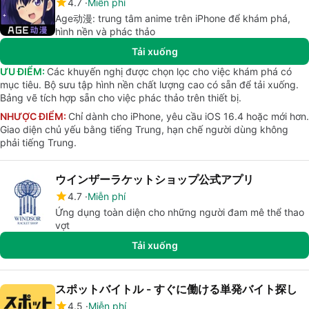
4.7
Miễn phí
Age动漫: trung tâm anime trên iPhone để khám phá,
hình nền và phác thảo
Tải xuống
ƯU ĐIỂM:
Các khuyến nghị được chọn lọc cho việc khám phá có
mục tiêu. Bộ sưu tập hình nền chất lượng cao có sẵn để tải xuống.
Bảng vẽ tích hợp sẵn cho việc phác thảo trên thiết bị.
NHƯỢC ĐIỂM:
Chỉ dành cho iPhone, yêu cầu iOS 16.4 hoặc mới hơn.
Giao diện chủ yếu bằng tiếng Trung, hạn chế người dùng không
phải tiếng Trung.
ウインザーラケットショップ公式アプリ
4.7
Miễn phí
Ứng dụng toàn diện cho những người đam mê thể thao
vợt
Tải xuống
スポットバイトル - すぐに働ける単発バイト探し
4.5
Miễn phí