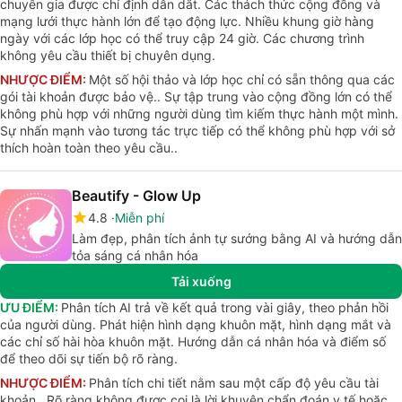
chuyên gia được chỉ định dẫn dắt. Các thách thức cộng đồng và
mạng lưới thực hành lớn để tạo động lực. Nhiều khung giờ hàng
ngày với các lớp học có thể truy cập 24 giờ. Các chương trình
không yêu cầu thiết bị chuyên dụng.
NHƯỢC ĐIỂM:
Một số hội thảo và lớp học chỉ có sẵn thông qua các
gói tài khoản được bảo vệ.. Sự tập trung vào cộng đồng lớn có thể
không phù hợp với những người dùng tìm kiếm thực hành một mình.
Sự nhấn mạnh vào tương tác trực tiếp có thể không phù hợp với sở
thích hoàn toàn theo yêu cầu..
Beautify - Glow Up
4.8
Miễn phí
Làm đẹp, phân tích ảnh tự sướng bằng AI và hướng dẫn
tỏa sáng cá nhân hóa
Tải xuống
ƯU ĐIỂM:
Phân tích AI trả về kết quả trong vài giây, theo phản hồi
của người dùng. Phát hiện hình dạng khuôn mặt, hình dạng mắt và
các chỉ số hài hòa khuôn mặt. Hướng dẫn cá nhân hóa và điểm số
để theo dõi sự tiến bộ rõ ràng.
NHƯỢC ĐIỂM:
Phân tích chi tiết nằm sau một cấp độ yêu cầu tài
khoản.. Rõ ràng không được coi là lời khuyên chẩn đoán y tế hoặc