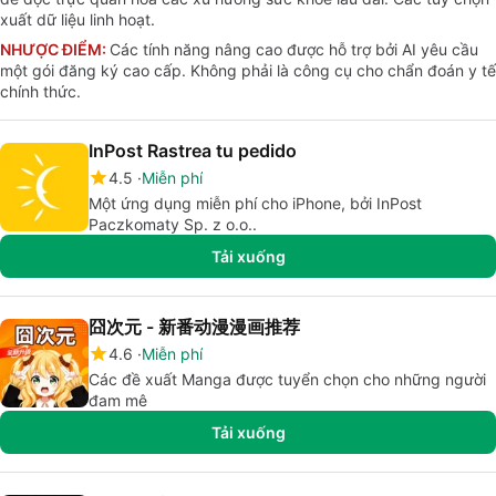
xuất dữ liệu linh hoạt.
NHƯỢC ĐIỂM:
Các tính năng nâng cao được hỗ trợ bởi AI yêu cầu
một gói đăng ký cao cấp. Không phải là công cụ cho chẩn đoán y tế
chính thức.
InPost Rastrea tu pedido
4.5
Miễn phí
Một ứng dụng miễn phí cho iPhone, bởi InPost
Paczkomaty Sp. z o.o..
Tải xuống
囧次元 - 新番动漫漫画推荐
4.6
Miễn phí
Các đề xuất Manga được tuyển chọn cho những người
đam mê
Tải xuống