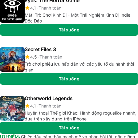
Eyes: The Horror Game
4.1
Thanh toán
Mắt: Trò Chơi Kinh Dị - Một Trải Nghiệm Kinh Dị Indie
Độc Đáo
Tải xuống
Secret Files 3
4.5
Thanh toán
Trò chơi phiêu lưu hấp dẫn với các yếu tố du hành thời
gian
Tải xuống
Otherworld Legends
4.1
Thanh toán
Huyền thoại Thế giới Khác: Hành động roguelike nhanh,
dựa trên xây dựng trên iPhone
Tải xuống
ƯU ĐIỂM:
Chiến đấu cảm thấy mạnh mẽ và phản hồi tốt, gần giống