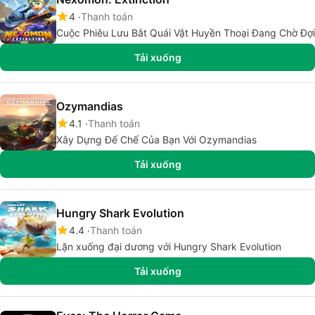
4
Thanh toán
Cuộc Phiêu Lưu Bắt Quái Vật Huyền Thoại Đang Chờ Đợi
Tải xuống
Ozymandias
4.1
Thanh toán
Xây Dựng Đế Chế Của Bạn Với Ozymandias
Tải xuống
Hungry Shark Evolution
4.4
Thanh toán
Lặn xuống đại dương với Hungry Shark Evolution
Tải xuống