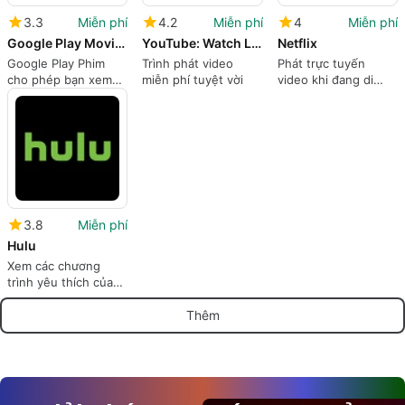
3.3
Miễn phí
4.2
Miễn phí
4
Miễn phí
Google Play Movies TV
YouTube: Watch Listen Stream
Netflix
Google Play Phim
Trình phát video
Phát trực tuyến
cho phép bạn xem
miễn phí tuyệt vời
video khi đang di
phim và chương trình
chuyển
truyền hình đã mua
hoặc thuê trên
Google Play.
3.8
Miễn phí
Hulu
Xem các chương
trình yêu thích của
bạn khi đang di
chuyển
Thêm