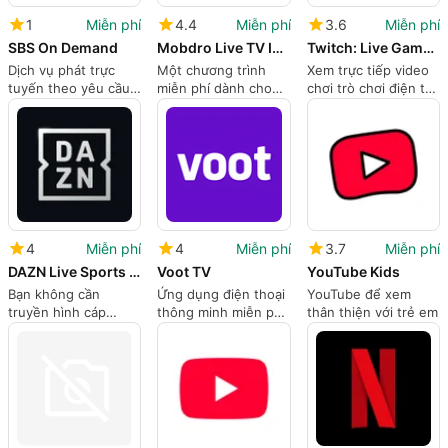
1
Miễn phí
4.4
Miễn phí
3.6
Miễn phí
SBS On Demand
Mobdro Live TV IPTV HD Player
Twitch: Live Game Streaming
Dịch vụ phát trực
Một chương trình
Xem trực tiếp video
tuyến theo yêu cầu
miễn phí dành cho
chơi trò chơi điện tử
của SBS
iPhone của Soufiane
yêu thích của bạn
Benabid.
4
Miễn phí
4
Miễn phí
3.7
Miễn phí
DAZN Live Sports Streaming
Voot TV
YouTube Kids
Bạn không cần
Ứng dụng điện thoại
YouTube để xem
truyền hình cáp
thông minh miễn phí
thân thiện với trẻ em
Anymore để xem thể
để xem các chương
thao trực tiếp
trình Bollywood phổ
biến