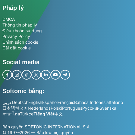
Pháp lý
DMCA
Thông tin pháp lý
Điều khoản sử dụng
Privacy Policy
Chính sách cookie
Cài đặt cookie
Social media
Softonic bằng:
عربي
Deutsch
English
Español
Français
Bahasa Indonesia
Italiano
日本語
한국어
Nederlands
Polski
Português
Русский
Svenska
ภาษาไทย
Türkçe
Tiếng Việt
中文
Bản quyền SOFTONIC INTERNATIONAL S.A.
© 1997–2026 — Bảo lưu mọi quyền