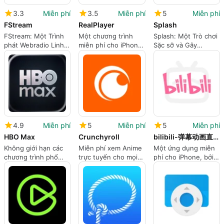
3.3
Miễn phí
3.5
Miễn phí
5
Miễn phí
FStream
RealPlayer
Splash
FStream: Một Trình
Một chương trình
Splash: Một Trò chơi
phát Webradio Linh
miễn phí cho iPhone,
Sặc sỡ và Gây
hoạt
do RealNetworks
nghiện
LLC phát triển.
4.9
Miễn phí
5
Miễn phí
5
Miễn phí
HBO Max
Crunchyroll
bilibili-弹幕动画直播高清视频
Không giới hạn các
Miễn phí xem Anime
Một ứng dụng miễn
chương trình phổ
trực tuyến cho mọi
phí cho iPhone, bởi
biến và nội dung
người.
HODE HK LIMITED.
gốc.