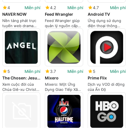
4
Miễn phí
4.2
Miễn phí
4.7
Miễn phí
NAVER NOW
Feed Wrangler
Android TV
Nền tảng phát trực
Feed Wrangler giúp
Ứng dụng sử dụng
tuyến web drama
quản lý nguồn cấp
điện thoại thông
trực tuyến của Naver
RSS dễ dàng
minh làm điều khiển
từ xa cho tivi
5
Miễn phí
3.7
Miễn phí
5
Miễn phí
The Chosen: Jesus TV Series
Mixero
Prime Flix
Xem cuộc đời của
Mixero: Một Ứng
Dịch vụ VOD di động
Chúa Giê-xu Christ
Dụng Giao Tiếp Xã
của Ấn Độ
với ứng dụng này
Hội Miễn Phí