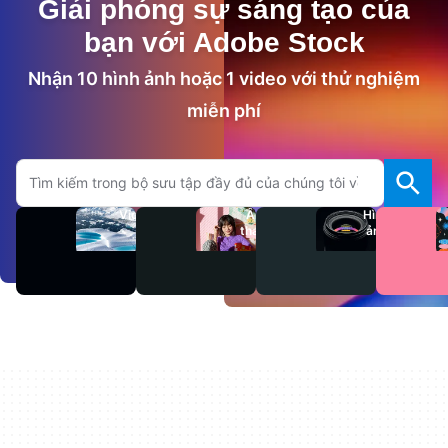
Giải phóng sự sáng tạo của
bạn với Adobe Stock
Nhận 10 hình ảnh hoặc 1 video với thử nghiệm
miễn phí
Tìm kiếm trên trang Adobe.com
Video
Âm
Hình
thanh
ảnh