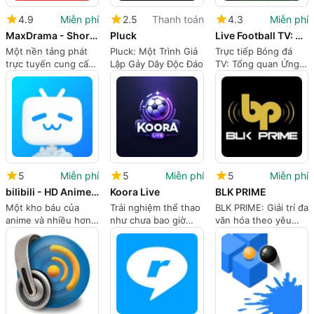
4.9
Miễn phí
2.5
Thanh toán
4.3
Miễn phí
MaxDrama - Short Movies TV
Pluck
Live Football TV: Streaming HD
Một nền tảng phát
Pluck: Một Trình Giả
Trực tiếp Bóng đá
trực tuyến cung cấp
Lập Gảy Dây Độc Đáo
TV: Tổng quan Ứng
các series ngắn hấp
dụng Streaming HD
dẫn để xem liên tục
5
Miễn phí
5
Miễn phí
5
Miễn phí
bilibili - HD Anime Videos
Koora Live
BLK PRIME
Một kho báu của
Trải nghiệm thể thao
BLK PRIME: Giải trí đa
anime và nhiều hơn
như chưa bao giờ
văn hóa theo yêu
nữa
trước đây
cầu