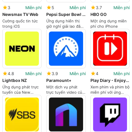
3
Miễn phí
5
Miễn phí
3.7
Miễn phí
Newsmax TV Web
Pepsi Super Bowl Halftime Show
HBO GO
Cường quốc tin tức
Ứng dụng hiển thị
Một ứng dụng miễn
trong iOS
giờ nghỉ giải lao đắm
phí cho iPhone
chìm
4.8
Miễn phí
3.9
Miễn phí
4
Miễn phí
Lightbox NZ
Paramount+
Play Diary - Enjoy your media
Ứng dụng phát trực
Một dịch vụ phát
Xem phim và phim bộ
tuyến của New
trực tuyến video của
miễn phí với ứng
Zealand
Paramount
dụng này