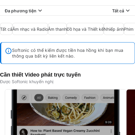
Đa phương tiện
Tất cả
Tất cả
Âm nhạc và Radio
Âm thanh
Đồ họa và Thiết kế
Nhiếp ảnh
Phim 
Softonic có thể kiếm được tiền hoa hồng khi bạn mua
thông qua bất kỳ liên kết nào.
Cần thiết Video phát trực tuyến
Được Softonic khuyến nghị