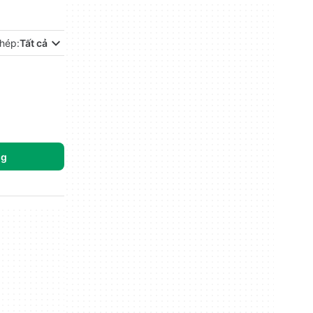
hép:
Tất cả
ng