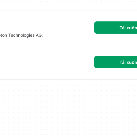
Tải xuố
oton Technologies AG.
Tải xuố