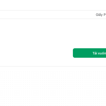
Giấy P
Tải xuố