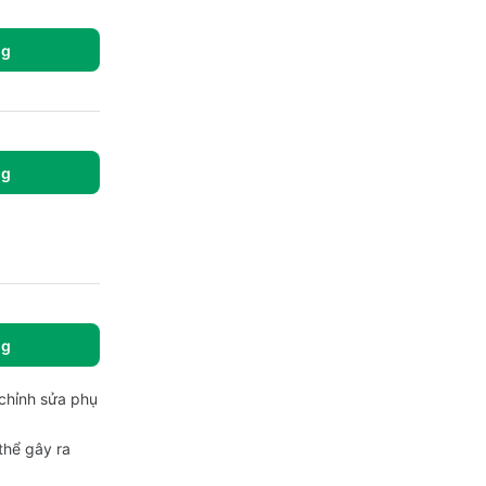
ng
ng
ng
 chỉnh sửa phụ
thể gây ra