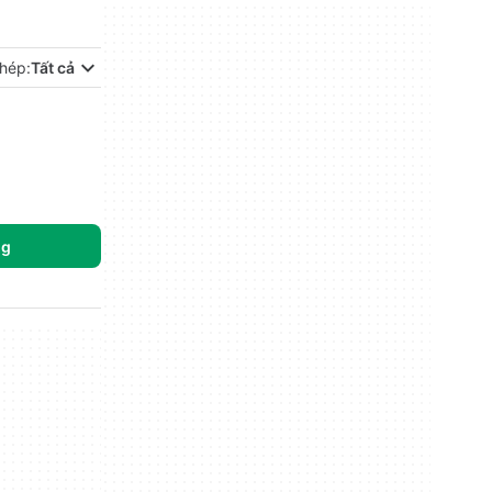
hép:
Tất cả
ng