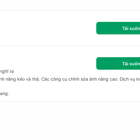
Tải xuố
Tải xuố
nghĩ ra
ính năng kéo và thả. Các công cụ chỉnh sửa ảnh nâng cao. Dịch vụ in
rang.