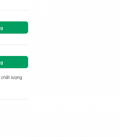
ng
ng
 chất lượng