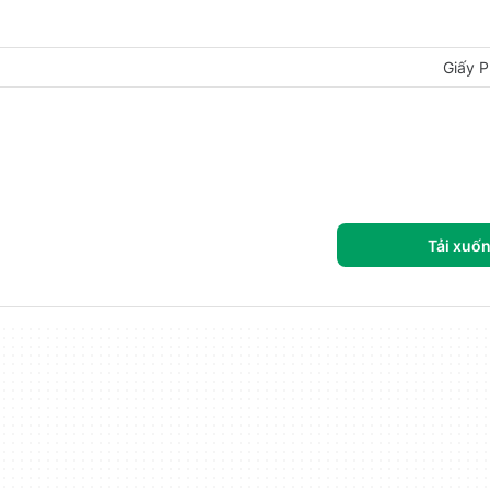
Giấy P
Tải xuố