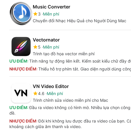
Music Converter
3
Miễn phí
Chuyển đổi Nhạc Hiệu Quả cho Người Dùng Mac
Vectornator
5
Miễn phí
Trình tạo đồ họa vector miễn phí
ƯU ĐIỂM:
Tính năng tự động liên kết. Kiểm soát kiểu chữ đầy 
NHƯỢC ĐIỂM:
Thiếu hỗ trợ phím tắt. Giao diện người dùng cô
VN Video Editor
4.6
Miễn phí
Trình chỉnh sửa video miễn phí cho Mac
ƯU ĐIỂM:
Đầu ra video không có hình mờ. Nhiều lựa chọn công 
đề.
NHƯỢC ĐIỂM:
Đôi khi không lưu được đầu ra video của bạn. Cá
khoảng cách giữa âm thanh và video.