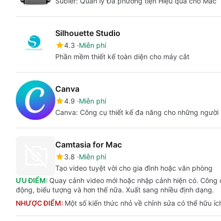
Subler: Quản lý Đa phương tiện Hiệu quả cho Mac
Silhouette Studio
4.3
Miễn phí
Phần mềm thiết kế toàn diện cho máy cắt
Canva
4.9
Miễn phí
Canva: Công cụ thiết kế đa năng cho những người 
Camtasia for Mac
3.8
Miễn phí
Tạo video tuyệt vời cho gia đình hoặc văn phòng
ƯU ĐIỂM:
Quay cảnh video mới hoặc nhập cảnh hiện có. Công c
động, biểu tượng và hơn thế nữa. Xuất sang nhiều định dạng.
NHƯỢC ĐIỂM:
Một số kiến ​​thức nhỏ về chỉnh sửa có thể hữu í