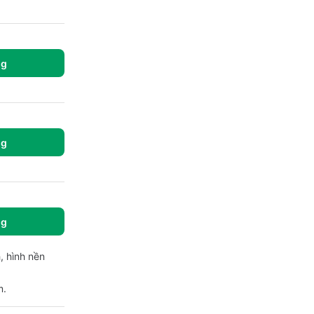
ng
ng
ng
, hình nền
m.