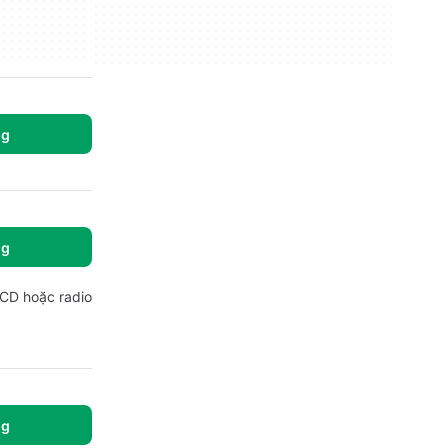
ng
ng
 CD hoặc radio
ng