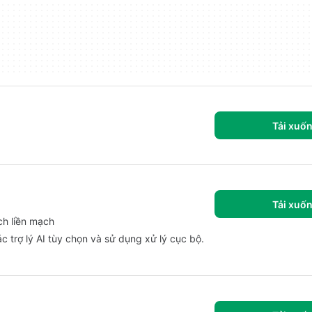
Tải xuố
Tải xuố
ch liền mạch
 trợ lý AI tùy chọn và sử dụng xử lý cục bộ.