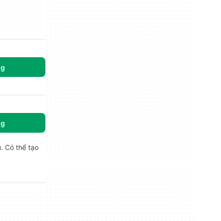
ng
ng
. Có thể tạo