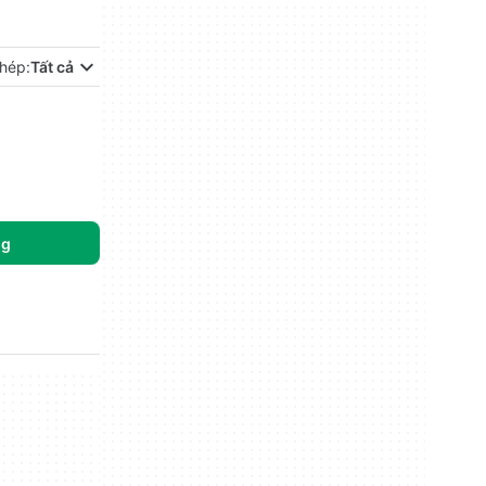
hép:
Tất cả
ng