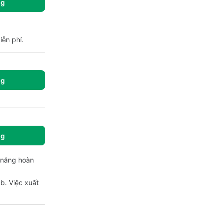
ng
iễn phí.
ng
ng
c năng hoàn
b. Việc xuất