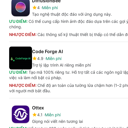
DiffusionBee
4
Miễn phí
Tạo nghệ thuật độc đáo với ứng dụng này.
ƯU ĐIỂM:
Có thể cung cấp hình ảnh độc đáo dựa trên các gợi ý
chóng.
NHƯỢC ĐIỂM:
Các thông số kỹ thuật thiết bị thấp có thể dẫn đ
Code Forge AI
4.9
Miễn phí
Trợ lý lập trình AI riêng miễn phí
ƯU ĐIỂM:
Tạo mã 100% riêng tư. Hỗ trợ tất cả các ngôn ngữ lậ
việc và làm nổi bật cú pháp.
NHƯỢC ĐIỂM:
Chế độ an toàn của tường lửa chậm hơn (1–2 ph
với người mới bắt đầu.
Ottex
4.1
Miễn phí
Giọng nói viết nên tương lai