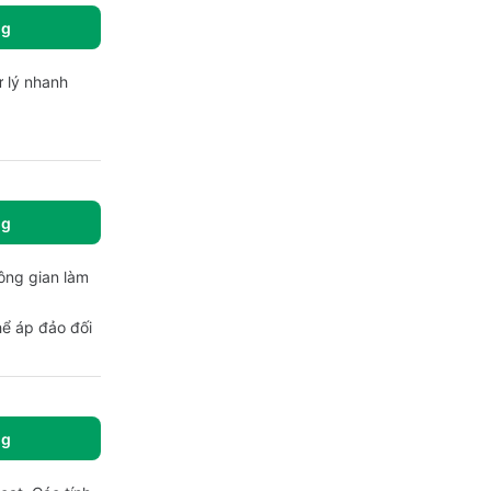
ng
ử lý nhanh
ng
hông gian làm
hể áp đảo đối
ng