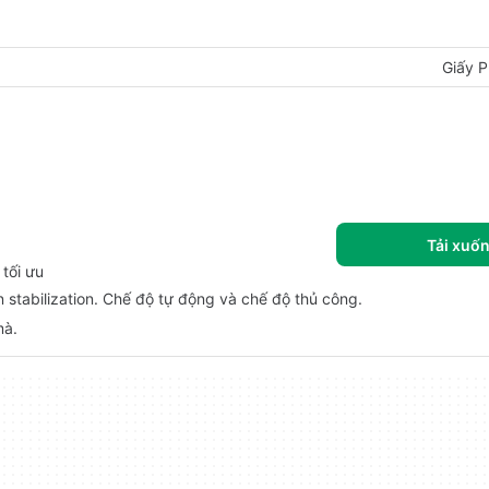
Giấy P
Tải xuố
 tối ưu
n stabilization. Chế độ tự động và chế độ thủ công.
mà.