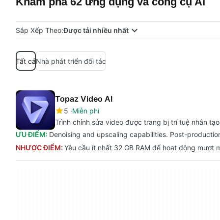
Khám phá 62 ứng dụng và công cụ AI
Sắp Xếp Theo:
Được tải nhiều nhất
Tất cả
Nhà phát triển đối tác
Topaz Video AI
5
Miễn phí
Trình chỉnh sửa video được trang bị trí tuệ nhân tạo
ƯU ĐIỂM:
Denoising and upscaling capabilities. Post-productio
NHƯỢC ĐIỂM:
Yêu cầu ít nhất 32 GB RAM để hoạt động mượt 