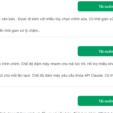
Tải xuố
 văn bản.. Được đi kèm với nhiều tùy chọn chỉnh sửa. Có thời gian x
ến thời gian xử lý chậm..
Tải xuố
p trình chính. Chế độ đám mây nhanh cho mã tức thì. Hỗ trợ nhiều k
út cho mỗi lần tạo). Chế độ đám mây yêu cầu khóa API Claude. Có t
Tải xuố