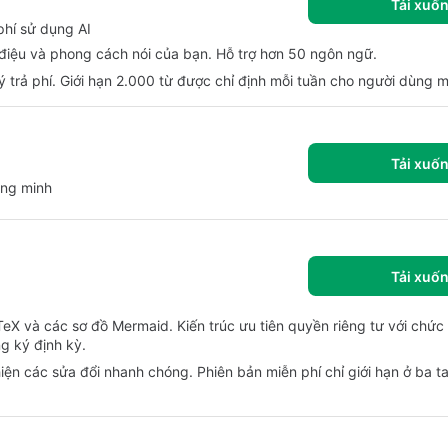
Tải xuố
phí sử dụng AI
điệu và phong cách nói của bạn. Hỗ trợ hơn 50 ngôn ngữ.
trả phí. Giới hạn 2.000 từ được chỉ định mỗi tuần cho người dùng m
Tải xuố
ông minh
Tải xuố
aTeX và các sơ đồ Mermaid. Kiến trúc ưu tiên quyền riêng tư với chứ
g ký định kỳ.
iện các sửa đổi nhanh chóng. Phiên bản miễn phí chỉ giới hạn ở ba ta