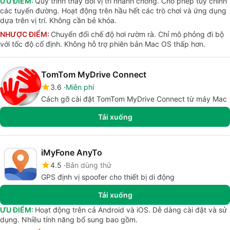
ƯU ĐIỂM:
Quy trình thay đổi vị trí nhanh chóng. Cho phép tùy chỉnh
các tuyến đường. Hoạt động trên hầu hết các trò chơi và ứng dụng
dựa trên vị trí. Không cần bẻ khóa.
NHƯỢC ĐIỂM:
Chuyển đổi chế độ hơi rườm rà. Chỉ mô phỏng đi bộ
với tốc độ cố định. Không hỗ trợ phiên bản Mac OS thấp hơn.
TomTom MyDrive Connect
3.6
Miễn phí
Cách gỡ cài đặt TomTom MyDrive Connect từ máy Mac
Tải xuống
iMyFone AnyTo
4.5
Bản dùng thử
GPS định vị spoofer cho thiết bị di động
Tải xuống
ƯU ĐIỂM:
Hoạt động trên cả Android và iOS. Dễ dàng cài đặt và sử
dụng. Nhiều tính năng bổ sung bao gồm.