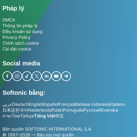
Pháp lý
DMCA
Thông tin pháp lý
Điều khoản sử dụng
Privacy Policy
Chính sách cookie
Cài đặt cookie
Social media
Softonic bằng:
عربي
Deutsch
English
Español
Français
Bahasa Indonesia
Italiano
日本語
한국어
Nederlands
Polski
Português
Русский
Svenska
ภาษาไทย
Türkçe
Tiếng Việt
中文
Bản quyền SOFTONIC INTERNATIONAL S.A.
© 1997–2026 — Bảo lưu mọi quyền