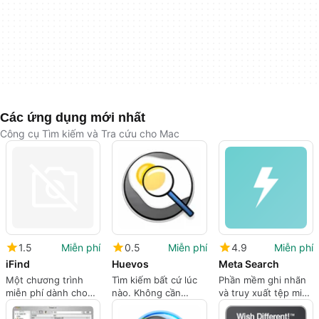
Các ứng dụng mới nhất
Công cụ Tìm kiếm và Tra cứu cho Mac
1.5
Miễn phí
0.5
Miễn phí
4.9
Miễn phí
iFind
Huevos
Meta Search
Một chương trình
Tìm kiếm bất cứ lúc
Phần mềm ghi nhãn
miễn phí dành cho
nào. Không cần
và truy xuất tệp miễn
Mac, của White-
chuột
phí
wizard-production.