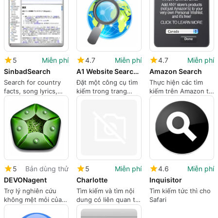
5
Miễn phí
4.7
Miễn phí
4.7
Miễn phí
SinbadSearch
A1 Website Search Engine
Amazon Search
Search for country
Đặt một công cụ tìm
Thực hiện các tìm
facts, song lyrics,
kiếm trong trang
kiếm trên Amazon từ
translations and
web
Trang tổng quan của
more
bạn
5
Bản dùng thử
5
Miễn phí
4.6
Miễn phí
DEVONagent
Charlotte
Inquisitor
Trợ lý nghiên cứu
Tìm kiếm và tìm nội
Tìm kiếm tức thì cho
không mệt mỏi của
dung có liên quan từ
Safari
bạn
web