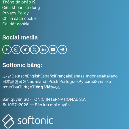
Thông tin pháp lý
Điều khoản sử dụng
Privacy Policy
Chính sách cookie
Cài đặt cookie
Social media
Softonic bằng:
عربي
Deutsch
English
Español
Français
Bahasa Indonesia
Italiano
日本語
한국어
Nederlands
Polski
Português
Русский
Svenska
ภาษาไทย
Türkçe
Tiếng Việt
中文
Bản quyền SOFTONIC INTERNATIONAL S.A.
© 1997–2026 — Bảo lưu mọi quyền