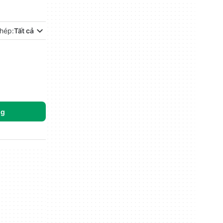
hép:
Tất cả
ng