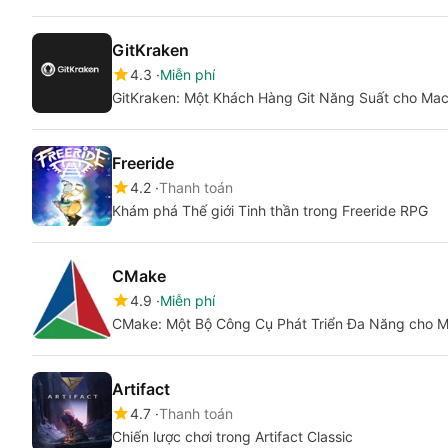
GitKraken
4.3
Miễn phí
GitKraken: Một Khách Hàng Git Năng Suất cho Ma
Freeride
4.2
Thanh toán
Khám phá Thế giới Tinh thần trong Freeride RPG
CMake
4.9
Miễn phí
CMake: Một Bộ Công Cụ Phát Triển Đa Năng cho 
Artifact
4.7
Thanh toán
Chiến lược chơi trong Artifact Classic