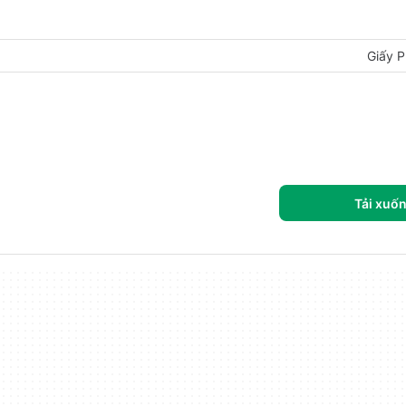
Giấy P
Tải xuố