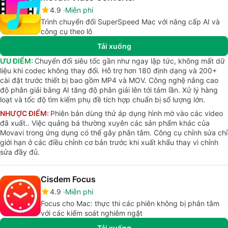
4.9
Miễn phí
Trình chuyển đổi SuperSpeed Mac với nâng cấp AI và
công cụ theo lô
Tải xuống
ƯU ĐIỂM:
Chuyển đổi siêu tốc gần như ngay lập tức, không mất dữ
liệu khi codec không thay đổi. Hỗ trợ hơn 180 định dạng và 200+
cài đặt trước thiết bị bao gồm MP4 và MOV. Công nghệ nâng cao
độ phân giải bằng AI tăng độ phân giải lên tới tám lần. Xử lý hàng
loạt và tốc độ tìm kiếm phụ đề tích hợp chuẩn bị số lượng lớn.
NHƯỢC ĐIỂM:
Phiên bản dùng thử áp dụng hình mờ vào các video
đã xuất.. Việc quảng bá thường xuyên các sản phẩm khác của
Movavi trong ứng dụng có thể gây phân tâm. Công cụ chỉnh sửa chỉ
giới hạn ở các điều chỉnh cơ bản trước khi xuất khẩu thay vì chỉnh
sửa đầy đủ.
Cisdem Focus
4.9
Miễn phí
Focus cho Mac: thực thi các phiên không bị phân tâm
với các kiểm soát nghiêm ngặt
Tải xuống