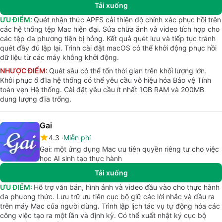
Tải xuống
ƯU ĐIỂM:
Quét nhận thức APFS cải thiện độ chính xác phục hồi trên
các hệ thống tệp Mac hiện đại. Sửa chữa ảnh và video tích hợp cho
các tệp đa phương tiện bị hỏng. Kết quả quét lưu và tiếp tục tránh
quét đầy đủ lặp lại. Trình cài đặt macOS có thể khởi động phục hồi
dữ liệu từ các máy không khởi động.
NHƯỢC ĐIỂM:
Quét sâu có thể tốn thời gian trên khối lượng lớn.
Khôi phục ổ đĩa hệ thống có thể yêu cầu vô hiệu hóa Bảo vệ Tính
toàn vẹn Hệ thống. Cài đặt yêu cầu ít nhất 1GB RAM và 200MB
dung lượng đĩa trống.
Gai
4.3
Miễn phí
Gai: một ứng dụng Mac ưu tiên quyền riêng tư cho việc
học AI sinh tạo thực hành
Tải xuống
ƯU ĐIỂM:
Hỗ trợ văn bản, hình ảnh và video đầu vào cho thực hành
đa phương thức. Lưu trữ ưu tiên cục bộ giữ các lời nhắc và đầu ra
trên máy Mac của người dùng. Trình lập lịch tác vụ tự động hóa các
công việc tạo ra một lần và định kỳ. Có thể xuất nhật ký cục bộ