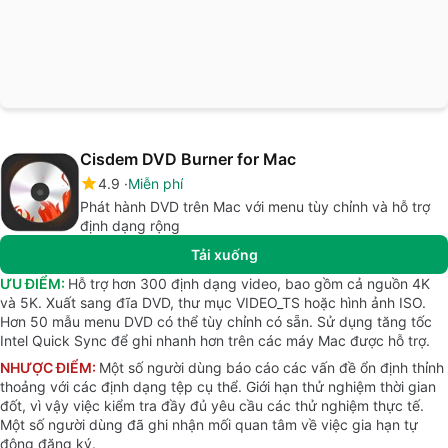
Cisdem DVD Burner for Mac
4.9
Miễn phí
Phát hành DVD trên Mac với menu tùy chỉnh và hỗ trợ
định dạng rộng
Tải xuống
ƯU ĐIỂM:
Hỗ trợ hơn 300 định dạng video, bao gồm cả nguồn 4K
và 5K. Xuất sang đĩa DVD, thư mục VIDEO_TS hoặc hình ảnh ISO.
Hơn 50 mẫu menu DVD có thể tùy chỉnh có sẵn. Sử dụng tăng tốc
Intel Quick Sync để ghi nhanh hơn trên các máy Mac được hỗ trợ.
NHƯỢC ĐIỂM:
Một số người dùng báo cáo các vấn đề ổn định thỉnh
thoảng với các định dạng tệp cụ thể. Giới hạn thử nghiệm thời gian
đốt, vì vậy việc kiểm tra đầy đủ yêu cầu các thử nghiệm thực tế.
Một số người dùng đã ghi nhận mối quan tâm về việc gia hạn tự
động đăng ký.