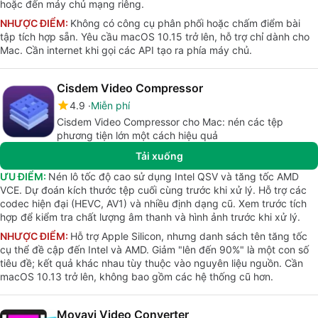
hoặc đến máy chủ mạng riêng.
NHƯỢC ĐIỂM:
Không có công cụ phân phối hoặc chấm điểm bài
tập tích hợp sẵn. Yêu cầu macOS 10.15 trở lên, hỗ trợ chỉ dành cho
Mac. Cần internet khi gọi các API tạo ra phía máy chủ.
Cisdem Video Compressor
4.9
Miễn phí
Cisdem Video Compressor cho Mac: nén các tệp
phương tiện lớn một cách hiệu quả
Tải xuống
ƯU ĐIỂM:
Nén lô tốc độ cao sử dụng Intel QSV và tăng tốc AMD
VCE. Dự đoán kích thước tệp cuối cùng trước khi xử lý. Hỗ trợ các
codec hiện đại (HEVC, AV1) và nhiều định dạng cũ. Xem trước tích
hợp để kiểm tra chất lượng âm thanh và hình ảnh trước khi xử lý.
NHƯỢC ĐIỂM:
Hỗ trợ Apple Silicon, nhưng danh sách tên tăng tốc
cụ thể đề cập đến Intel và AMD. Giảm "lên đến 90%" là một con số
tiêu đề; kết quả khác nhau tùy thuộc vào nguyên liệu nguồn. Cần
macOS 10.13 trở lên, không bao gồm các hệ thống cũ hơn.
Movavi Video Converter