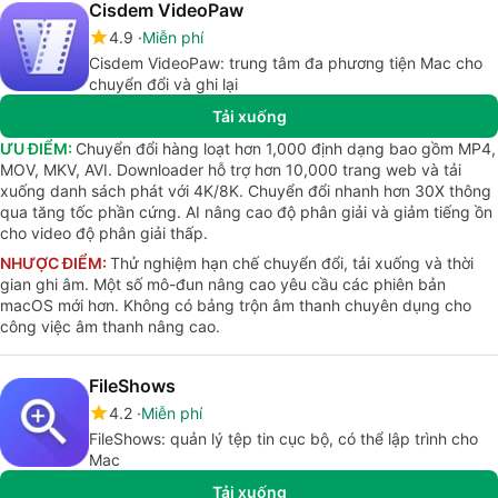
Cisdem VideoPaw
4.9
Miễn phí
Cisdem VideoPaw: trung tâm đa phương tiện Mac cho
chuyển đổi và ghi lại
Tải xuống
ƯU ĐIỂM:
Chuyển đổi hàng loạt hơn 1,000 định dạng bao gồm MP4,
MOV, MKV, AVI. Downloader hỗ trợ hơn 10,000 trang web và tải
xuống danh sách phát với 4K/8K. Chuyển đổi nhanh hơn 30X thông
qua tăng tốc phần cứng. AI nâng cao độ phân giải và giảm tiếng ồn
cho video độ phân giải thấp.
NHƯỢC ĐIỂM:
Thử nghiệm hạn chế chuyển đổi, tải xuống và thời
gian ghi âm. Một số mô-đun nâng cao yêu cầu các phiên bản
macOS mới hơn. Không có bảng trộn âm thanh chuyên dụng cho
công việc âm thanh nâng cao.
FileShows
4.2
Miễn phí
FileShows: quản lý tệp tin cục bộ, có thể lập trình cho
Mac
Tải xuống