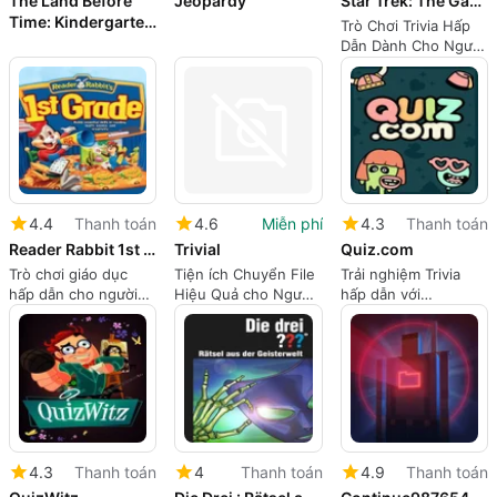
The Land Before
Jeopardy
Star Trek: The Game Show
Time: Kindergarten
Trò Chơi Trivia Hấp
Adventure
Dẫn Dành Cho Người
Hâm Mộ Star Trek
4.4
Thanh toán
4.6
Miễn phí
4.3
Thanh toán
Reader Rabbit 1st Grade
Trivial
Quiz.com
Trò chơi giáo dục
Tiện ích Chuyển File
Trải nghiệm Trivia
hấp dẫn cho người
Hiệu Quả cho Người
hấp dẫn với
học trẻ tuổi
Dùng Mac
Quiz.com
4.3
Thanh toán
4
Thanh toán
4.9
Thanh toán