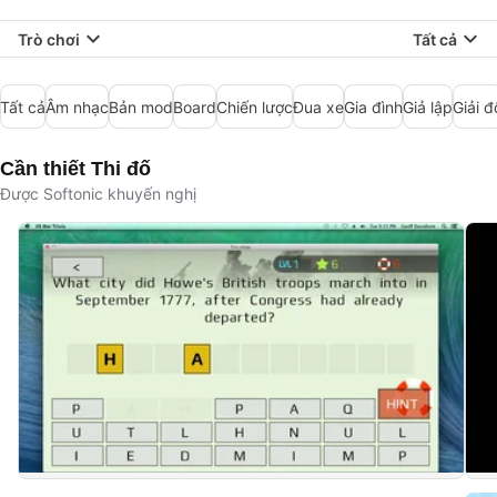
Trò chơi
Tất cả
Tất cả
Âm nhạc
Bản mod
Board
Chiến lược
Đua xe
Gia đình
Giả lập
Giải đ
Cần thiết Thi đố
Được Softonic khuyến nghị