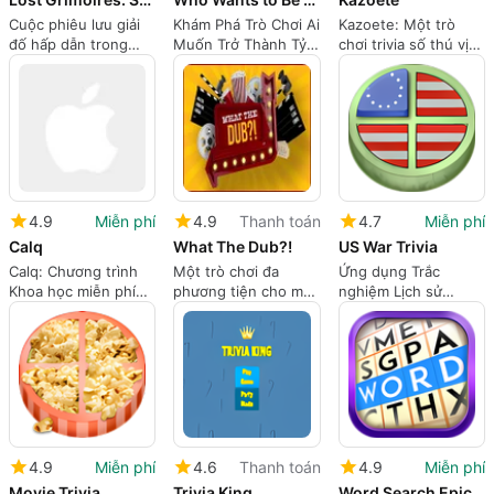
Cuộc phiêu lưu giải
Khám Phá Trò Chơi Ai
Kazoete: Một trò
đố hấp dẫn trong
Muốn Trở Thành Tỷ
chơi trivia số thú vị
Lost Grimoires
Phú
của Nhật Bản
4.9
Miễn phí
4.9
Thanh toán
4.7
Miễn phí
Calq
What The Dub?!
US War Trivia
Calq: Chương trình
Một trò chơi đa
Ứng dụng Trắc
Khoa học miễn phí
phương tiện cho mọi
nghiệm Lịch sử
cho Mac
lứa tuổi.
Chiến tranh Hoa Kỳ
miễn phí
4.9
Miễn phí
4.6
Thanh toán
4.9
Miễn phí
Movie Trivia
Trivia King
Word Search Epic