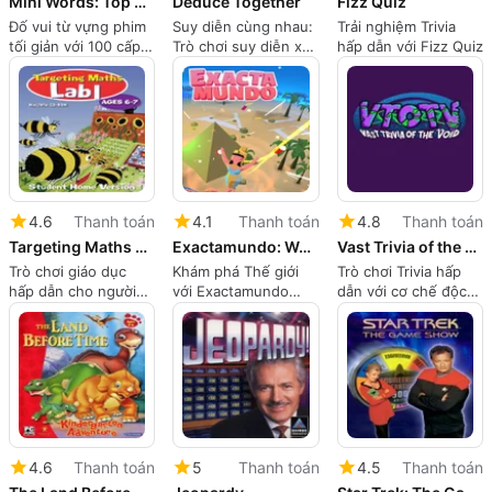
Mini Words: Top Movies
Deduce Together
Fizz Quiz
Đố vui từ vựng phim
Suy diễn cùng nhau:
Trải nghiệm Trivia
tối giản với 100 cấp
Trò chơi suy diễn xã
hấp dẫn với Fizz Quiz
độ trên Mac
hội và trivia được hỗ
trợ bởi AI cho các
nhóm
4.6
Thanh toán
4.1
Thanh toán
4.8
Thanh toán
Targeting Maths Lab 1
Exactamundo: World Trivia Tour
Vast Trivia of the Void
Trò chơi giáo dục
Khám phá Thế giới
Trò chơi Trivia hấp
hấp dẫn cho người
với Exactamundo
dẫn với cơ chế độc
học trẻ tuổi
Trivia
đáo
4.6
Thanh toán
5
Thanh toán
4.5
Thanh toán