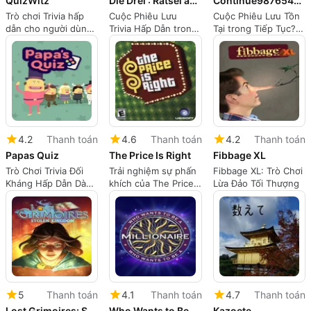
QuizWitz
Die Drei : Rätsel aus der Geisterwelt
Continue9876543210
Trò chơi Trivia hấp
Cuộc Phiêu Lưu
Cuộc Phiêu Lưu Tồn
dẫn cho người dùng
Trivia Hấp Dẫn trong
Tại trong Tiếp Tục?
Mac
Die Drei: Câu Đố từ
9876543210
Thế Giới Ma Quái
4.2
Thanh toán
4.6
Thanh toán
4.2
Thanh toán
Papas Quiz
The Price Is Right
Fibbage XL
Trò Chơi Trivia Đối
Trải nghiệm sự phấn
Fibbage XL: Trò Chơi
Kháng Hấp Dẫn Dành
khích của The Price
Lừa Đảo Tối Thượng
Cho Mọi Lứa Tuổi
Is Right
5
Thanh toán
4.1
Thanh toán
4.7
Thanh toán
Lost Grimoires: Stolen Kingdom
Who Wants to Be a Millionaire
Kazoete