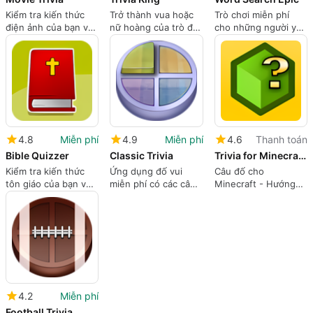
Kiểm tra kiến thức
Trở thành vua hoặc
Trò chơi miễn phí
điện ảnh của bạn với
nữ hoàng của trò đố
cho những người yêu
bài kiểm tra phim
vui trong chính ngôi
thích Word
miễn phí này
nhà của bạn
4.8
Miễn phí
4.9
Miễn phí
4.6
Thanh toán
Bible Quizzer
Classic Trivia
Trivia for Minecraft - Craft Guide and Quiz
Kiểm tra kiến thức
Ứng dụng đố vui
Câu đố cho
tôn giáo của bạn với
miễn phí có các câu
Minecraft - Hướng
Trình hỏi kinh thánh
hỏi đố cổ điển
dẫn Thủ công và Câu
đố: một bàn tay trợ
giúp và các câu đố
đầy thử thách
4.2
Miễn phí
Football Trivia