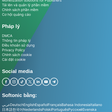
Monetization solutions for Publishers
Tải lên và quản lý phần mềm
Chính sách phần mềm
Cơ hội quảng cáo
Pháp lý
DMCA
Thông tin pháp lý
Điều khoản sử dụng
Privacy Policy
Chính sách cookie
Cài đặt cookie
Social media
Softonic bằng:
عربي
Deutsch
English
Español
Français
Bahasa Indonesia
Italiano
日本語
한국어
Nederlands
Polski
Português
Русский
Svenska