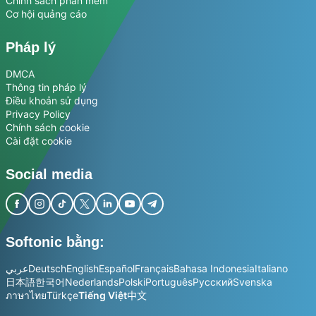
Chính sách phần mềm
Cơ hội quảng cáo
Pháp lý
DMCA
Thông tin pháp lý
Điều khoản sử dụng
Privacy Policy
Chính sách cookie
Cài đặt cookie
Social media
Softonic bằng:
عربي
Deutsch
English
Español
Français
Bahasa Indonesia
Italiano
日本語
한국어
Nederlands
Polski
Português
Русский
Svenska
ภาษาไทย
Türkçe
Tiếng Việt
中文