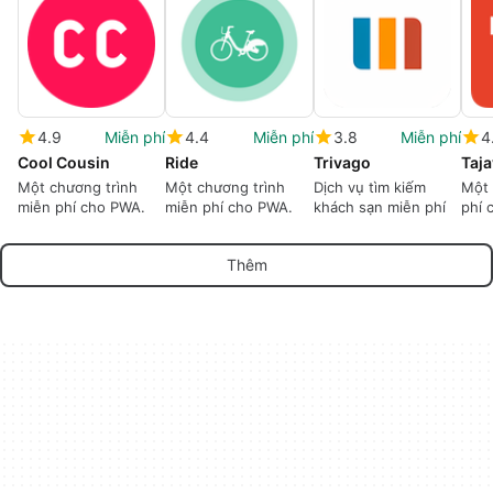
4.9
Miễn phí
4.4
Miễn phí
3.8
Miễn phí
4
Cool Cousin
Ride
Trivago
Taj
Một chương trình
Một chương trình
Dịch vụ tìm kiếm
Một
miễn phí cho PWA.
miễn phí cho PWA.
khách sạn miễn phí
phí 
Taja
Thêm