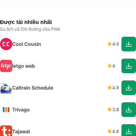
Được tải nhiều nhất
Du lịch và Chỉ đường cho PWA
Cool Cousin
4.9
letgo web
4
Caltrain Schedule
4.9
Trivago
3.8
Tajawal
4.6