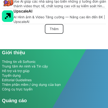
Voe Ai giúp các nhà sáng tạo biến những ý tưởng đơn giản
thành video thực tế, chất lượng cao với sự kiểm soát hình
ảnh chính xác và tốc độ tạo nhanh chóng.
UpscaleAI
AI Hình ảnh & Video Tăng cường — Nâng cao lên đến 8K |
UpscaleAI
Thêm
Giới thiệu
Thông tin về Softonic
Trung tâm An ninh và Tin cậy
Hỗ trợ và trợ giúp
Tuyển dụng
Editorial Guidelines
Thêm phần mềm / ứng dụng của bạn
Công cụ trực tuyến
Quảng cáo