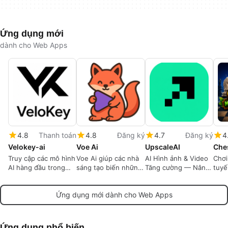
Ứng dụng mới
dành cho Web Apps
4.8
Thanh toán
4.8
Đăng ký
4.7
Đăng ký
4
Velokey-ai
Voe Ai
UpscaleAI
Truy cập các mô hình
Voe Ai giúp các nhà
AI Hình ảnh & Video
Chơi
AI hàng đầu trong
sáng tạo biến những
Tăng cường — Nâng
tuyế
một API
ý tưởng đơn giản
cao lên đến 8K |
trên
thành video thực tế,
UpscaleAI
hoặc
Ứng dụng mới dành cho Web Apps
chất lượng cao với sự
chốn
kiểm soát hình ảnh
thức
chính xác và tốc độ
tạo nhanh chóng.
Ứng dụng phổ biến