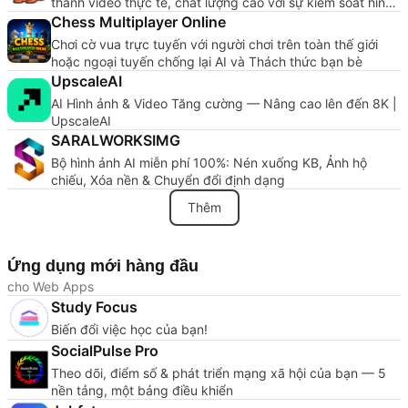
thành video thực tế, chất lượng cao với sự kiểm soát hình
ảnh chính xác và tốc độ tạo nhanh chóng.
Chess Multiplayer Online
Chơi cờ vua trực tuyến với người chơi trên toàn thế giới
hoặc ngoại tuyến chống lại AI và Thách thức bạn bè
UpscaleAI
AI Hình ảnh & Video Tăng cường — Nâng cao lên đến 8K |
UpscaleAI
SARALWORKSIMG
Bộ hình ảnh AI miễn phí 100%: Nén xuống KB, Ảnh hộ
chiếu, Xóa nền & Chuyển đổi định dạng
Thêm
Ứng dụng mới hàng đầu
cho Web Apps
Study Focus
Biến đổi việc học của bạn!
SocialPulse Pro
Theo dõi, điểm số & phát triển mạng xã hội của bạn — 5
nền tảng, một bảng điều khiển