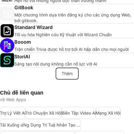
Hẹn hò với những người độc thân trưởng thành
GitBook
Một chương trình dựa trên đăng ký cho các ứng dụng Web,
bởi gitbook.
Standard Wizard
Tối ưu hóa Nghiên cứu Kỹ thuật với Wizard Chuẩn
Booom
Trận chiến Trivia được hỗ trợ bởi AI hấp dẫn cho mọi người
StoriAI
Sáng tạo nội dung không cần nỗ lực với AI
Thêm
Chủ đề liên quan
về Web Apps
Trợ Lý Viết Ai
Trò Chuyện Xã Hội
Biên Tập Video Ai
Mạng Xã Hội
Tải Xuống ứNg Dụng Trí Tuệ Nhân Tạo (Ai)