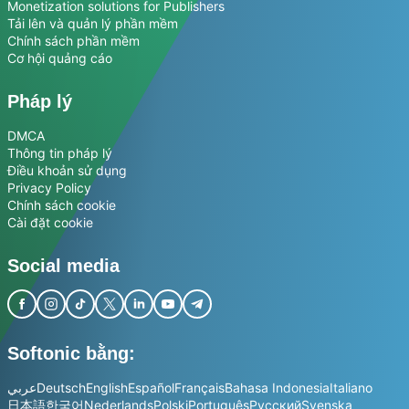
Monetization solutions for Publishers
Tải lên và quản lý phần mềm
Chính sách phần mềm
Cơ hội quảng cáo
Pháp lý
DMCA
Thông tin pháp lý
Điều khoản sử dụng
Privacy Policy
Chính sách cookie
Cài đặt cookie
Social media
Softonic bằng:
عربي
Deutsch
English
Español
Français
Bahasa Indonesia
Italiano
日本語
한국어
Nederlands
Polski
Português
Русский
Svenska