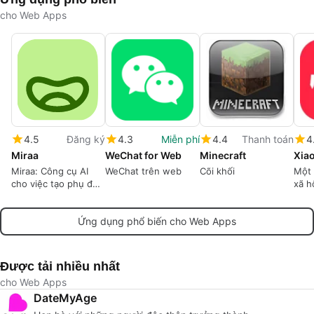
cho Web Apps
4.5
Đăng ký
4.3
Miễn phí
4.4
Thanh toán
4
Miraa
WeChat for Web
Minecraft
Miraa: Công cụ AI
WeChat trên web
Cõi khối
Một
cho việc tạo phụ đề
xã h
song ngữ
dùng
Tru
Ứng dụng phổ biến cho Web Apps
Được tải nhiều nhất
cho Web Apps
DateMyAge