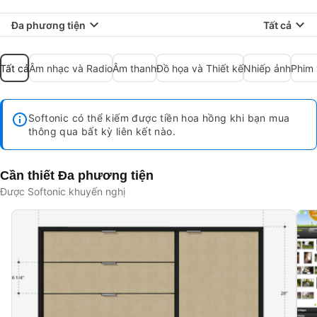
Đa phương tiện
Tất cả
Tất cả
Âm nhạc và Radio
Âm thanh
Đồ họa và Thiết kế
Nhiếp ảnh
Phim 
Softonic có thể kiếm được tiền hoa hồng khi bạn mua
thông qua bất kỳ liên kết nào.
Cần thiết Đa phương tiện
Được Softonic khuyến nghị