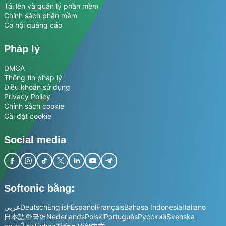
Tải lên và quản lý phần mềm
Chính sách phần mềm
Cơ hội quảng cáo
Pháp lý
DMCA
Thông tin pháp lý
Điều khoản sử dụng
Privacy Policy
Chính sách cookie
Cài đặt cookie
Social media
Softonic bằng:
عربي
Deutsch
English
Español
Français
Bahasa Indonesia
Italiano
日本語
한국어
Nederlands
Polski
Português
Русский
Svenska