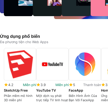
thanh
ảnh
Ứng dụng phổ biến
Đa phương tiện cho Web Apps
4.2
Miễn phí
3.9
Miễn phí
5
Thanh toán
3
SketchUp Free
YouTube TV
FaceApp
Hom
Phần mềm mô hình
Một dịch vụ phát
Biến Hình Ảnh Của
Ứng 
3D miễn phí
trực tiếp TV linh hoạt
Bạn Với FaceApp
miễn
tính