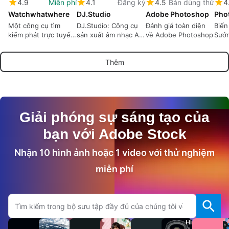
4.9
Miễn phí
4.1
Đăng ký
4.5
Bản dùng thử
4
Watchwhatwhere
DJ.Studio
Adobe Photoshop
Phot
Một công cụ tìm
DJ.Studio: Công cụ
Đánh giá toàn diện
Biến
kiếm phát trực tuyến
sản xuất âm nhạc AI
về Adobe Photoshop
Sướn
tiện lợi với mục đích
sáng tạo
Phot
rõ ràng và thực tế
Thêm
Giải phóng sự sáng tạo của
bạn với Adobe Stock
Nhận 10 hình ảnh hoặc 1 video với thử nghiệm
miễn phí
Tìm kiếm trên trang Adobe.com
Video
Âm
Hình