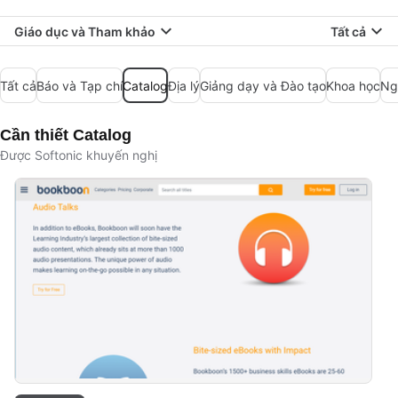
Giáo dục và Tham khảo
Tất cả
Tất cả
Báo và Tạp chí
Catalog
Địa lý
Giảng dạy và Đào tạo
Khoa học
Ng
Cần thiết Catalog
Được Softonic khuyến nghị