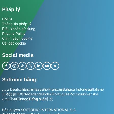
Pháp lý
DMCA
Thông tin pháp lý
Điều khoản sử dụng
Privacy Policy
Chính sách cookie
Cài đặt cookie
Social media
Softonic bằng:
عربي
Deutsch
English
Español
Français
Bahasa Indonesia
Italiano
日本語
한국어
Nederlands
Polski
Português
Русский
Svenska
ภาษาไทย
Türkçe
Tiếng Việt
中文
Bản quyền SOFTONIC INTERNATIONAL S.A.