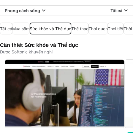
Phong cách sống
Tất cả
Tất cả
Mua sắm
Sức khỏe và Thể dục
Thể thao
Thói quen
Thời tiết
Thời
Cần thiết Sức khỏe và Thể dục
Được Softonic khuyến nghị