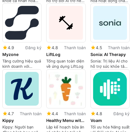
khỏe cá nhân hóa
hỗ trợ bởi AI trở nên
hóa hoạt động chăm
cho cuộc sống lành
dễ dàng
sóc sức khỏe
mạnh lâu dài
4.9
Đăng ký
4.8
Thanh toán
4.5
Thanh toán
Myzone
LiftLog
Sonia: AI Therapy
Tăng cường hiệu quả
Tổng quan toàn diện
Sonia: Trị liệu AI cho
kinh doanh với
về ứng dụng LiftLog
hỗ trợ sức khỏe tâm
MyZone AI Chatbots
thần
4.7
Thanh toán
4.4
Thanh toán
4.8
Đăng ký
Kippy
Healthy Menu with AI GPT
Voam
Kippy: Người bạn
Lập kế hoạch bữa ăn
Tối ưu hóa Năng suất