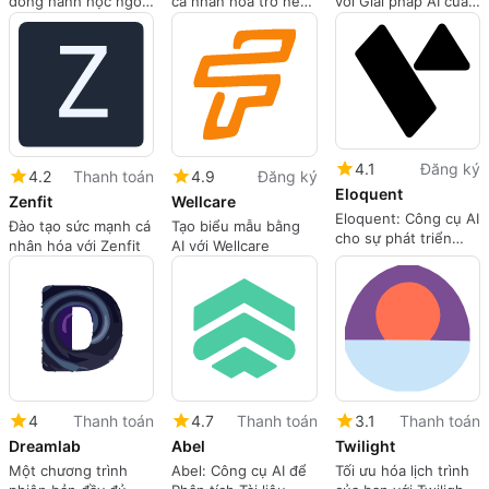
đồng hành học ngôn
cá nhân hóa trở nên
với Giải pháp AI của
ngữ AI của bạn
dễ dàng
Voam
4.1
Đăng ký
4.2
Thanh toán
4.9
Đăng ký
Eloquent
Zenfit
Wellcare
Eloquent: Công cụ AI
Đào tạo sức mạnh cá
Tạo biểu mẫu bằng
cho sự phát triển
nhân hóa với Zenfit
AI với Wellcare
LinkedIn
4
Thanh toán
4.7
Thanh toán
3.1
Thanh toán
Dreamlab
Abel
Twilight
Một chương trình
Abel: Công cụ AI để
Tối ưu hóa lịch trình