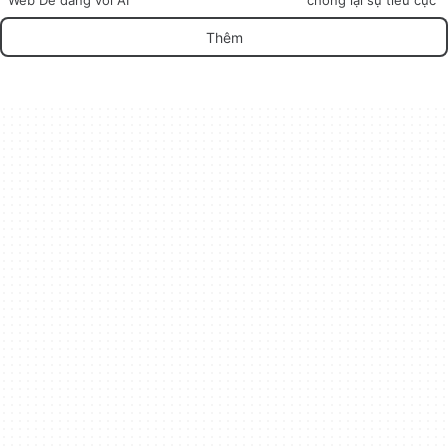
Web Dễ dàng với AI
chống lại sự tiêu cực
Thêm