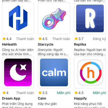
phiên bản đầy đủ
Phân tích Tài liệu
của bạn với Twilight
cho ứng dụng Web,
Pháp lý
AI
bởi dreamlab.
4.4
Thanh toán
4.5
Thanh toán
3.7
Đăng ký
HeHealth
Starcycle
Replika
Công cụ AI toàn diện
Starcycle: Người
Replika: Người bạn AI
cho sức khỏe tình
đồng sáng lập AI của
của bạn cho những
dục của nam giới
bạn cho sự phát
cuộc trò chuyện có ý
triển kinh doanh
nghĩa
4
Thanh toán
3.5
Miễn phí
4.5
Miễn phí
Dream App
Calm
Happify
Phát triển Ứng dụng
Hãy thư giãn
Khả năng phục hồi