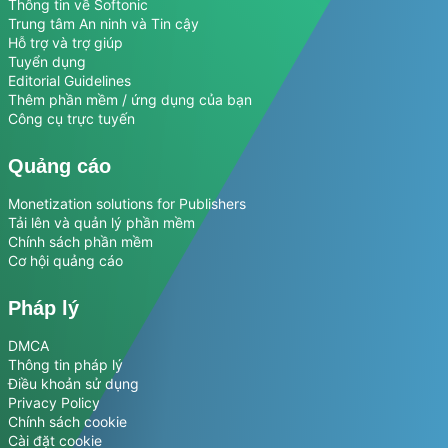
Thông tin về Softonic
Trung tâm An ninh và Tin cậy
Hỗ trợ và trợ giúp
Tuyển dụng
Editorial Guidelines
Thêm phần mềm / ứng dụng của bạn
Công cụ trực tuyến
Quảng cáo
Monetization solutions for Publishers
Tải lên và quản lý phần mềm
Chính sách phần mềm
Cơ hội quảng cáo
Pháp lý
DMCA
Thông tin pháp lý
Điều khoản sử dụng
Privacy Policy
Chính sách cookie
Cài đặt cookie