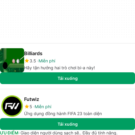
Billiards
3.5
Miễn phí
Hãy tận hưởng hai trò chơi bi-a này!
Tải xuống
Futwiz
5
Miễn phí
Ứng dụng đồng hành FIFA 23 toàn diện
Tải xuống
ƯU ĐIỂM:
Giao diện người dùng sạch sẽ.. Đầy đủ tính năng.