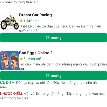
có phần thưởng thực sự.
Dream Car Racing
1
Miễn phí
Thiết kế chiếc xe đua của riêng bạn và kiểm tra hiệu
suất của nó.
Tải xuống
Bad Eggs Online 2
5
Miễn phí
Trò chơi miễn phí dành cho những người yêu thích phiêu
lưu.
Tải xuống
ƯU ĐIỂM:
Đồ họa đẹp và chi tiết.. Đầy đủ những chạm nhẹ hài
hước..
NHƯỢC ĐIỂM:
Một vài lỗi trong hệ thống.. Tập trung mạnh vào mua
sắm trong trò chơi..