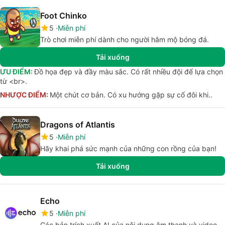
Foot Chinko
5
Miễn phí
Trò chơi miễn phí dành cho người hâm mộ bóng đá.
Tải xuống
ƯU ĐIỂM:
Đồ họa đẹp và đầy màu sắc. Có rất nhiều đội để lựa chọn
từ <br>.
NHƯỢC ĐIỂM:
Một chút cơ bản. Có xu hướng gặp sự cố đôi khi..
Dragons of Atlantis
5
Miễn phí
Hãy khai phá sức mạnh của những con rồng của bạn!
Tải xuống
Echo
5
Miễn phí
Các bản trích xuất AI của nội dung âm thanh và video.