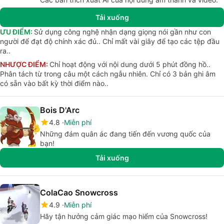
Tải xuống
ƯU ĐIỂM:
Sử dụng công nghệ nhận dạng giọng nói gần như con
người để đạt độ chính xác đủ.. Chỉ mất vài giây để tạo các tệp đầu
ra..
NHƯỢC ĐIỂM:
Chỉ hoạt động với nội dung dưới 5 phút đồng hồ..
Phân tách từ trong câu một cách ngẫu nhiên. Chỉ có 3 bản ghi âm
có sẵn vào bất kỳ thời điểm nào..
Bois D'Arc
4.8
Miễn phí
Những đám quân ác đang tiến đến vương quốc của
bạn!
Tải xuống
ColaCao Snowcross
4.9
Miễn phí
Hãy tận hưởng cảm giác mạo hiểm của Snowcross!