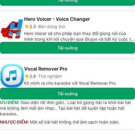
Hero Voicer - Voice Changer
2.3
Bản dùng thử
Hero Voicer sẽ cho phép bạn thay đổi giọng nói của
mình trong khi nói chuyện qua Skype và bất kỳ cuộc trò
chuyện thoại và âm thanh nào khác.
Tải xuống
Vocal Remover Pro
2.9
Thử nghiệm
Kit mình ra cho karaoke với Vocal Remover Pro
Tải xuống
ƯU ĐIỂM:
Giao diện rất đơn giản.. Loại bỏ giọng hát ra khỏi bài hát
mà không làm mất âm nhạc.. Tạo bài hát để luyện tập hoặc hát
karaoke..
NHƯỢC ĐIỂM:
Một số bài hát không thể làm sạch hoàn toàn.