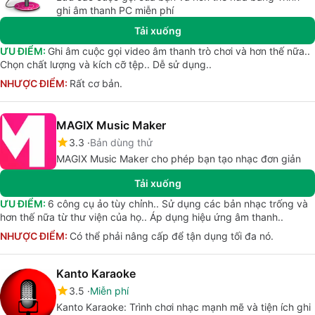
ghi âm thanh PC miễn phí
Tải xuống
ƯU ĐIỂM:
Ghi âm cuộc gọi video âm thanh trò chơi và hơn thế nữa..
Chọn chất lượng và kích cỡ tệp.. Dễ sử dụng..
NHƯỢC ĐIỂM:
Rất cơ bản.
MAGIX Music Maker
3.3
Bản dùng thử
MAGIX Music Maker cho phép bạn tạo nhạc đơn giản
Tải xuống
ƯU ĐIỂM:
6 công cụ ảo tùy chỉnh.. Sử dụng các bản nhạc trống và
hơn thế nữa từ thư viện của họ.. Áp dụng hiệu ứng âm thanh..
NHƯỢC ĐIỂM:
Có thể phải nâng cấp để tận dụng tối đa nó.
Kanto Karaoke
3.5
Miễn phí
Kanto Karaoke: Trình chơi nhạc mạnh mẽ và tiện ích ghi