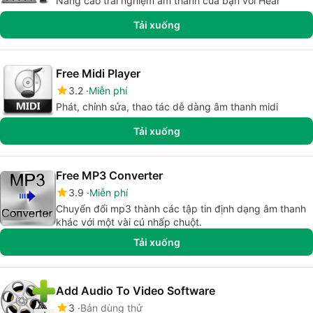
Nâng cao trải nghiệm âm thanh của bạn với Hear
Tải xuống
Free Midi Player
3.2
Miễn phí
Phát, chỉnh sửa, thao tác dễ dàng âm thanh midi
Tải xuống
Free MP3 Converter
3.9
Miễn phí
Chuyển đổi mp3 thành các tập tin định dạng âm thanh
khác với một vài cú nhấp chuột.
Tải xuống
Add Audio To Video Software
3
Bản dùng thử