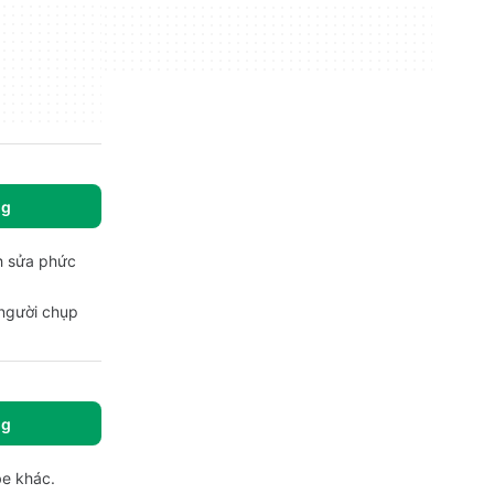
ng
nh sửa phức
 người chụp
ng
be khác.