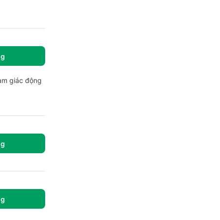
ng
tam giác động
ng
ng