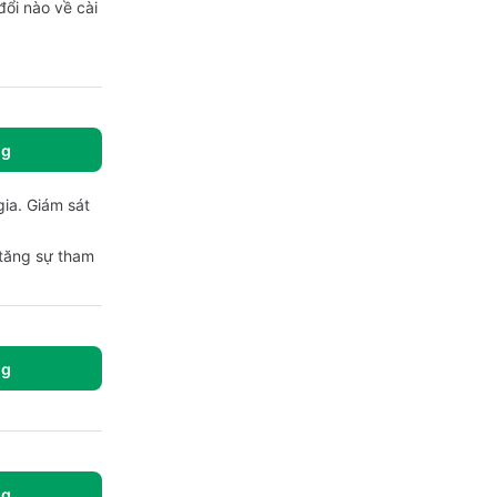
ổi nào về cài
ng
gia. Giám sát
 tăng sự tham
ng
ng