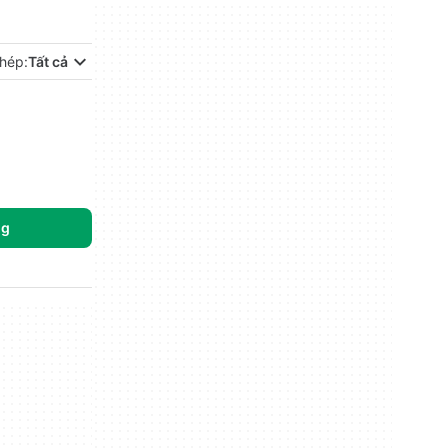
hép:
Tất cả
ng