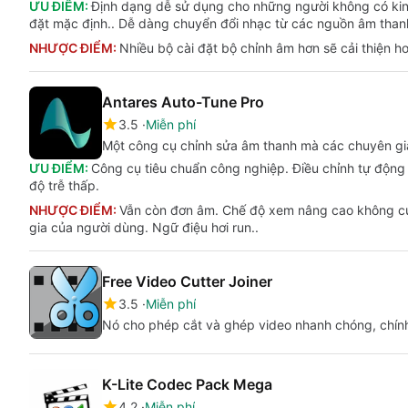
ƯU ĐIỂM:
Định dạng dễ sử dụng cho những người không có kinh 
đặt mặc định.. Dễ dàng chuyển đổi nhạc từ các nguồn âm thanh
NHƯỢC ĐIỂM:
Nhiều bộ cài đặt bộ chỉnh âm hơn sẽ cải thiện h
Antares Auto-Tune Pro
3.5
Miễn phí
Một công cụ chỉnh sửa âm thanh mà các chuyên gi
ƯU ĐIỂM:
Công cụ tiêu chuẩn công nghiệp. Điều chỉnh tự động 
độ trễ thấp.
NHƯỢC ĐIỂM:
Vẫn còn đơn âm. Chế độ xem nâng cao không cun
gia của người dùng. Ngữ điệu hơi run..
Free Video Cutter Joiner
3.5
Miễn phí
Nó cho phép cắt và ghép video nhanh chóng, chính
K-Lite Codec Pack Mega
4.2
Miễn phí