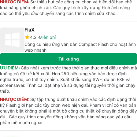
NHƯỢC ĐIỂM:
Sự thiếu hụt các công cụ chọn và biến đổi hạn chế
khả năng ghép chính xác. Các quy trình xây dựng hình ảnh nâng
cao có thể yêu cầu chuyển sang các trình chỉnh sửa khác..
FlaX
4.2
Miễn phí
Công cụ hiệu ứng văn bản Compact Flash cho hoạt ảnh
web nhanh
Tải xuống
ƯU ĐIỂM:
Cập nhật xem trước theo thời gian thực mọi điều chỉnh mà
không có độ trễ kết xuất. Hơn 250 hiệu ứng văn bản được định
nghĩa trước, có thể tùy chỉnh. Xuất khẩu sang SWF, dự án EXE và
screensaver. Trình cài đặt nhẹ và sử dụng tài nguyên thời gian chạy
thấp.
NHƯỢC ĐIỂM:
Sự tập trung xuất khẩu chính vào các định dạng thời
kỳ Flash giới hạn các tùy chọn web hiện đại. Phạm vi chỉ có văn bản
chuyên biệt không phải là một bộ công cụ thiết kế chuyển động đầy
đủ.. Các quy trình chuyển động không văn bản nâng cao yêu cầu
phần mềm bên ngoài.