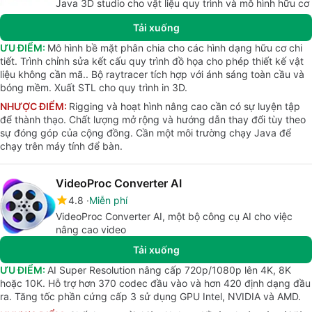
Java 3D studio cho vật liệu quy trình và mô hình hữu cơ
Tải xuống
ƯU ĐIỂM:
Mô hình bề mặt phân chia cho các hình dạng hữu cơ chi
tiết. Trình chỉnh sửa kết cấu quy trình đồ họa cho phép thiết kế vật
liệu không cần mã.. Bộ raytracer tích hợp với ánh sáng toàn cầu và
bóng mềm. Xuất STL cho quy trình in 3D.
NHƯỢC ĐIỂM:
Rigging và hoạt hình nâng cao cần có sự luyện tập
để thành thạo. Chất lượng mở rộng và hướng dẫn thay đổi tùy theo
sự đóng góp của cộng đồng. Cần một môi trường chạy Java để
chạy trên máy tính để bàn.
VideoProc Converter AI
4.8
Miễn phí
VideoProc Converter AI, một bộ công cụ AI cho việc
nâng cao video
Tải xuống
ƯU ĐIỂM:
AI Super Resolution nâng cấp 720p/1080p lên 4K, 8K
hoặc 10K. Hỗ trợ hơn 370 codec đầu vào và hơn 420 định dạng đầu
ra. Tăng tốc phần cứng cấp 3 sử dụng GPU Intel, NVIDIA và AMD.