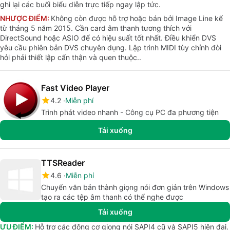
ghi lại các buổi biểu diễn trực tiếp ngay lập tức.
NHƯỢC ĐIỂM:
Không còn được hỗ trợ hoặc bán bởi Image Line kể
từ tháng 5 năm 2015. Cần card âm thanh tương thích với
DirectSound hoặc ASIO để có hiệu suất tốt nhất. Điều khiển DVS
yêu cầu phiên bản DVS chuyên dụng. Lập trình MIDI tùy chỉnh đòi
hỏi phải thiết lập cẩn thận và quen thuộc..
Fast Video Player
4.2
Miễn phí
Trình phát video nhanh - Công cụ PC đa phương tiện
Tải xuống
TTSReader
4.6
Miễn phí
Chuyển văn bản thành giọng nói đơn giản trên Windows
tạo ra các tệp âm thanh có thể nghe được
Tải xuống
ƯU ĐIỂM:
Hỗ trợ các động cơ giọng nói SAPI4 cũ và SAPI5 hiện đại.