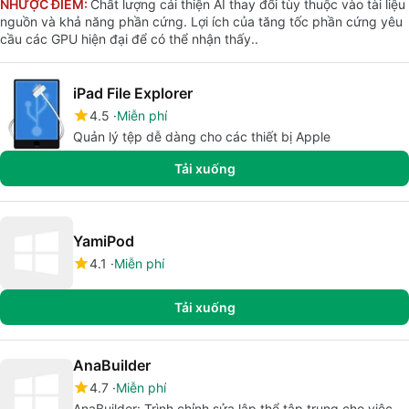
NHƯỢC ĐIỂM:
Chất lượng cải thiện AI thay đổi tùy thuộc vào tài liệu
nguồn và khả năng phần cứng. Lợi ích của tăng tốc phần cứng yêu
cầu các GPU hiện đại để có thể nhận thấy..
iPad File Explorer
4.5
Miễn phí
Quản lý tệp dễ dàng cho các thiết bị Apple
Tải xuống
YamiPod
4.1
Miễn phí
Tải xuống
AnaBuilder
4.7
Miễn phí
AnaBuilder: Trình chỉnh sửa lập thể tập trung cho việc