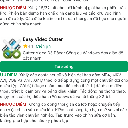
NHƯỢC ĐIỂM:
Xử lý 16/32-bit cho mỗi kênh bị giới hạn ở phiên bản
Pro. Phiên bản demo hạn chế định dạng lưu và các khu vực hình
ảnh đã xử lý. Các điều khiển chi tiết cần thời gian để học cho người
dùng chỉnh sửa nhanh.
Easy Video Cutter
4.1
Miễn phí
Cutter Video Dễ Dàng: Công cụ Windows đơn giản để
cắt nhanh
Tải xuống
ƯU ĐIỂM:
Xử lý các container cũ và hiện đại bao gồm MP4, MKV,
AVI, VOB và DAT. Xử lý theo lô để áp dụng cùng một chuyển đổi cho
nhiều tệp. Cài đặt được nhắm mục tiêu cho thiết bị dành cho điện
thoại, thiết bị cầm tay và bảng điều khiển. Tác động hệ thống thấp,
chạy trên các hệ điều hành Windows cũ và hệ thống 32-bit.
NHƯỢC ĐIỂM:
Không có dòng thời gian đa lớp hoặc chuyển tiếp
cho việc chỉnh sửa nhiều lớp. Kiểm soát sáng tạo hạn chế so với các
biên tập viên chuyên nghiệp. Tập trung vào chỉnh sửa cơ bản,
không phù hợp cho hậu kỳ phức tạp.