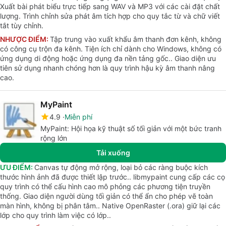
Xuất bài phát biểu trực tiếp sang WAV và MP3 với các cài đặt chất
lượng. Trình chỉnh sửa phát âm tích hợp cho quy tắc từ và chữ viết
tắt tùy chỉnh.
NHƯỢC ĐIỂM:
Tập trung vào xuất khẩu âm thanh đơn kênh, không
có công cụ trộn đa kênh. Tiện ích chỉ dành cho Windows, không có
ứng dụng di động hoặc ứng dụng đa nền tảng gốc.. Giao diện ưu
tiên sử dụng nhanh chóng hơn là quy trình hậu kỳ âm thanh nâng
cao.
MyPaint
4.9
Miễn phí
MyPaint: Hội họa kỹ thuật số tối giản với một bức tranh
rộng lớn
Tải xuống
ƯU ĐIỂM:
Canvas tự động mở rộng, loại bỏ các ràng buộc kích
thước hình ảnh đã được thiết lập trước.. libmypaint cung cấp các cọ
quy trình có thể cấu hình cao mô phỏng các phương tiện truyền
thống. Giao diện người dùng tối giản có thể ẩn cho phép vẽ toàn
màn hình, không bị phân tâm.. Native OpenRaster (.ora) giữ lại các
lớp cho quy trình làm việc có lớp..