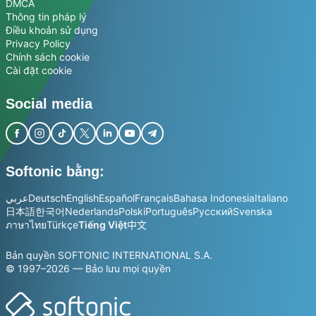
DMCA
Thông tin pháp lý
Điều khoản sử dụng
Privacy Policy
Chính sách cookie
Cài đặt cookie
Social media
Softonic bằng:
عربي
Deutsch
English
Español
Français
Bahasa Indonesia
Italiano
日本語
한국어
Nederlands
Polski
Português
Русский
Svenska
ภาษาไทย
Türkçe
Tiếng Việt
中文
Bản quyền SOFTONIC INTERNATIONAL S.A.
© 1997–2026 — Bảo lưu mọi quyền