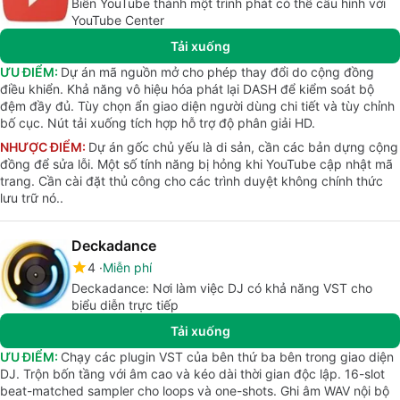
Biến YouTube thành một trình phát có thể cấu hình với
YouTube Center
Tải xuống
ƯU ĐIỂM:
Dự án mã nguồn mở cho phép thay đổi do cộng đồng
điều khiển. Khả năng vô hiệu hóa phát lại DASH để kiểm soát bộ
đệm đầy đủ. Tùy chọn ẩn giao diện người dùng chi tiết và tùy chỉnh
bố cục. Nút tải xuống tích hợp hỗ trợ độ phân giải HD.
NHƯỢC ĐIỂM:
Dự án gốc chủ yếu là di sản, cần các bản dựng cộng
đồng để sửa lỗi. Một số tính năng bị hỏng khi YouTube cập nhật mã
trang. Cần cài đặt thủ công cho các trình duyệt không chính thức
lưu trữ nó..
Deckadance
4
Miễn phí
Deckadance: Nơi làm việc DJ có khả năng VST cho
biểu diễn trực tiếp
Tải xuống
ƯU ĐIỂM:
Chạy các plugin VST của bên thứ ba bên trong giao diện
DJ. Trộn bốn tầng với âm cao và kéo dài thời gian độc lập. 16-slot
beat-matched sampler cho loops và one-shots. Ghi âm WAV nội bộ