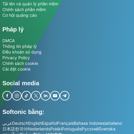
Tải lên và quản lý phần mềm
Chính sách phần mềm
Cơ hội quảng cáo
Pháp lý
DMCA
Thông tin pháp lý
Điều khoản sử dụng
Privacy Policy
Chính sách cookie
Cài đặt cookie
Social media
Softonic bằng:
عربي
Deutsch
English
Español
Français
Bahasa Indonesia
Italiano
日本語
한국어
Nederlands
Polski
Português
Русский
Svenska