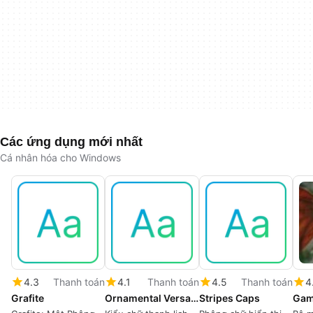
Các ứng dụng mới nhất
Cá nhân hóa cho Windows
4.3
Thanh toán
4.1
Thanh toán
4.5
Thanh toán
4
Grafite
Ornamental Versals
Stripes Caps