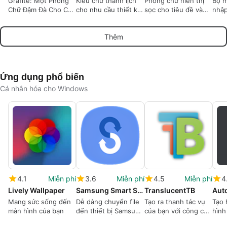
Grafite: Một Phông
Kiểu chữ thanh lịch
Phông chữ hiển thị
Bộ m
Chữ Đậm Đà Cho Các
cho nhu cầu thiết kế
sọc cho tiêu đề và
nhậ
Thiết Kế Sáng Tạo
độc đáo
thương hiệu có tác
Thro
động cao
Win
Thêm
Ứng dụng phổ biến
Cá nhân hóa cho Windows
4.1
Miễn phí
3.6
Miễn phí
4.5
Miễn phí
4
Lively Wallpaper
Samsung Smart Switch
TranslucentTB
Aut
Mang sức sống đến
Dễ dàng chuyển file
Tạo ra thanh tác vụ
Tạo 
màn hình của bạn
đến thiết bị Samsung
của bạn với công cụ
hình
của bạn
tiện lợi này
một 