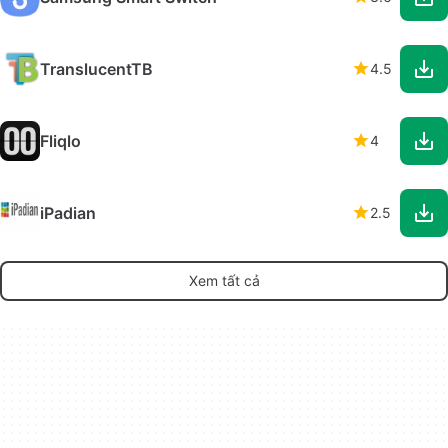
TranslucentTB
4.5
Fliqlo
4
iPadian
2.5
Xem tất cả