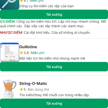
4.1
Miễn phí
Công cụ tìm kiếm các tệp của bạn
Tải xuống
ƯU ĐIỂM:
Công cụ tìm kiếm hữu ích. Lập chỉ mục nhanh chóng. Kết
quả chính xác. Sắp xếp các tệp thành các danh mục.
NHƯỢC ĐIỂM:
Cài đặt khó hiểu. Cửa sổ không di chuyển.
Guillotine
3.8
Miễn phí
Một tiện ích tìm kiếm nhỏ nhưng mạnh mẽ
Tải xuống
String-O-Matic
5
Bản dùng thử
Tìm kiếm/thay thế chuỗi con trong nhiều tệp.
Tải xuống