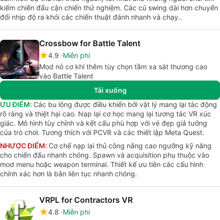
kiếm chiến đấu cận chiến thử nghiệm. Các cú swing dài hơn chuyển
đổi nhịp độ ra khỏi các chiến thuật đánh nhanh và chạy..
Crossbow for Battle Talent
4.9
Miễn phí
Mod nỏ cơ khí thêm tùy chọn tầm xa sát thương cao
vào Battle Talent
Tải xuống
ƯU ĐIỂM:
Các bu lông được điều khiển bởi vật lý mang lại tác động
rõ ràng và thiệt hại cao. Nạp lại cơ học mang lại tương tác VR xúc
giác. Mô hình tùy chỉnh và kết cấu phù hợp với vẻ đẹp giả tưởng
của trò chơi. Tương thích với PCVR và các thiết lập Meta Quest.
NHƯỢC ĐIỂM:
Cơ chế nạp lại thủ công nâng cao ngưỡng kỹ năng
cho chiến đấu nhanh chóng. Spawn và acquisition phụ thuộc vào
mod menu hoặc weapon terminal. Thiết kế ưu tiên các cấu hình
chính xác hơn là bắn liên tục nhanh chóng.
VRPL for Contractors VR
4.8
Miễn phí