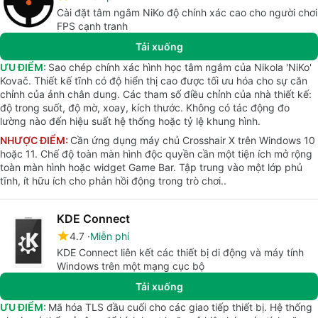
Cài đặt tâm ngắm NiKo độ chính xác cao cho người chơi
FPS cạnh tranh
Tải xuống
ƯU ĐIỂM:
Sao chép chính xác hình học tâm ngắm của Nikola 'NiKo'
Kovač. Thiết kế tĩnh có độ hiển thị cao được tối ưu hóa cho sự căn
chỉnh của ảnh chân dung. Các tham số điều chỉnh của nhà thiết kế:
độ trong suốt, độ mờ, xoay, kích thước. Không có tác động đo
lường nào đến hiệu suất hệ thống hoặc tỷ lệ khung hình.
NHƯỢC ĐIỂM:
Cần ứng dụng máy chủ Crosshair X trên Windows 10
hoặc 11. Chế độ toàn màn hình độc quyền cần một tiện ích mở rộng
toàn màn hình hoặc widget Game Bar. Tập trung vào một lớp phủ
tĩnh, ít hữu ích cho phản hồi động trong trò chơi..
KDE Connect
4.7
Miễn phí
KDE Connect liên kết các thiết bị di động và máy tính
Windows trên một mạng cục bộ
Tải xuống
ƯU ĐIỂM:
Mã hóa TLS đầu cuối cho các giao tiếp thiết bị. Hệ thống