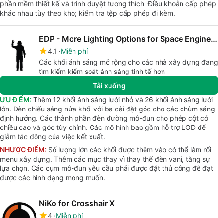
phần mềm thiết kế và trình duyệt tương thích. Điều khoản cấp phép
khác nhau tùy theo kho; kiểm tra tệp cấp phép đi kèm.
EDP - More Lighting Options for Space Engineers
4.1
Miễn phí
Các khối ánh sáng mở rộng cho các nhà xây dựng đang
tìm kiếm kiểm soát ánh sáng tinh tế hơn
Tải xuống
ƯU ĐIỂM:
Thêm 12 khối ánh sáng lưới nhỏ và 26 khối ánh sáng lưới
lớn. Đèn chiếu sáng nửa khối với ba cài đặt góc cho các chùm sáng
định hướng. Các thành phần đèn đường mô-đun cho phép cột có
chiều cao và góc tùy chỉnh. Các mô hình bao gồm hỗ trợ LOD để
giảm tác động của việc kết xuất.
NHƯỢC ĐIỂM:
Số lượng lớn các khối được thêm vào có thể làm rối
menu xây dựng. Thêm các mục thay vì thay thế đèn vani, tăng sự
lựa chọn. Các cụm mô-đun yêu cầu phải được đặt thủ công để đạt
được các hình dạng mong muốn.
NiKo for Crosshair X
4
Miễn phí