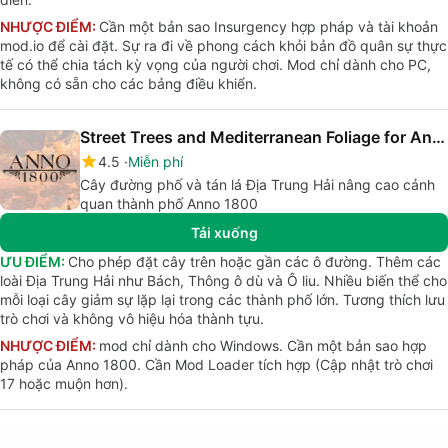
NHƯỢC ĐIỂM:
Cần một bản sao Insurgency hợp pháp và tài khoản
mod.io để cài đặt. Sự ra đi về phong cách khỏi bản đồ quân sự thực
tế có thể chia tách kỳ vọng của người chơi. Mod chỉ dành cho PC,
không có sẵn cho các bảng điều khiển.
Street Trees and Mediterranean Foliage for Anno 1800
4.5
Miễn phí
Cây đường phố và tán lá Địa Trung Hải nâng cao cảnh
quan thành phố Anno 1800
Tải xuống
ƯU ĐIỂM:
Cho phép đặt cây trên hoặc gần các ô đường. Thêm các
loài Địa Trung Hải như Bách, Thông ô dù và Ô liu. Nhiều biến thể cho
mỗi loại cây giảm sự lặp lại trong các thành phố lớn. Tương thích lưu
trò chơi và không vô hiệu hóa thành tựu.
NHƯỢC ĐIỂM:
mod chỉ dành cho Windows. Cần một bản sao hợp
pháp của Anno 1800. Cần Mod Loader tích hợp (Cập nhật trò chơi
17 hoặc muộn hơn).