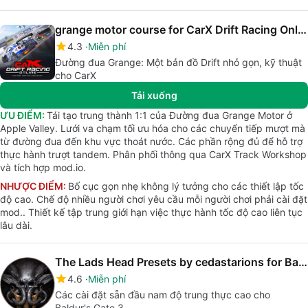
grange motor course for CarX Drift Racing Online
4.3
Miễn phí
Đường đua Grange: Một bản đồ Drift nhỏ gọn, kỹ thuật
cho CarX
Tải xuống
ƯU ĐIỂM:
Tái tạo trung thành 1:1 của Đường đua Grange Motor ở
Apple Valley. Lưới va chạm tối ưu hóa cho các chuyển tiếp mượt mà
từ đường đua đến khu vực thoát nước. Các phần rộng đủ để hỗ trợ
thực hành trượt tandem. Phân phối thông qua CarX Track Workshop
và tích hợp mod.io.
NHƯỢC ĐIỂM:
Bố cục gọn nhẹ không lý tưởng cho các thiết lập tốc
độ cao. Chế độ nhiều người chơi yêu cầu mỗi người chơi phải cài đặt
mod.. Thiết kế tập trung giới hạn việc thực hành tốc độ cao liên tục
lâu dài.
The Lads Head Presets by cedastarions for Baldurs Gate 3
4.6
Miễn phí
Các cài đặt sẵn đầu nam độ trung thực cao cho
Baldur's Gate 3