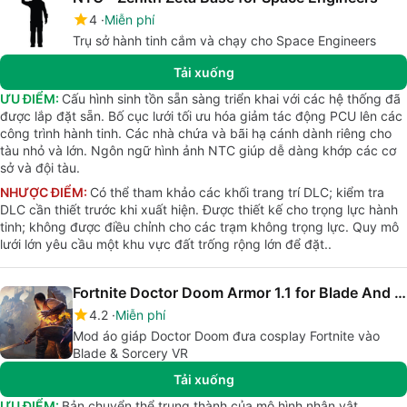
4
Miễn phí
Trụ sở hành tinh cắm và chạy cho Space Engineers
Tải xuống
ƯU ĐIỂM:
Cấu hình sinh tồn sẵn sàng triển khai với các hệ thống đã
được lắp đặt sẵn. Bố cục lưới tối ưu hóa giảm tác động PCU lên các
công trình hành tinh. Các nhà chứa và bãi hạ cánh dành riêng cho
tàu nhỏ và lớn. Ngôn ngữ hình ảnh NTC giúp dễ dàng khớp các cơ
sở và đội tàu.
NHƯỢC ĐIỂM:
Có thể tham khảo các khối trang trí DLC; kiểm tra
DLC cần thiết trước khi xuất hiện. Được thiết kế cho trọng lực hành
tinh; không được điều chỉnh cho các trạm không trọng lực. Quy mô
lưới lớn yêu cầu một khu vực đất trống rộng lớn để đặt..
Fortnite Doctor Doom Armor 1.1 for Blade And Sorcery
4.2
Miễn phí
Mod áo giáp Doctor Doom đưa cosplay Fortnite vào
Blade & Sorcery VR
Tải xuống
ƯU ĐIỂM:
Bản chuyển thể trung thành của mô hình nhân vật