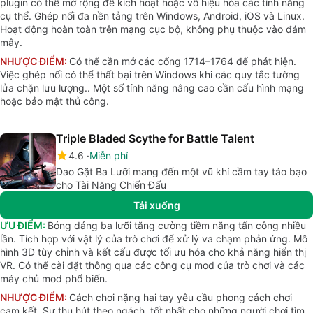
plugin có thể mở rộng để kích hoạt hoặc vô hiệu hóa các tính năng
cụ thể. Ghép nối đa nền tảng trên Windows, Android, iOS và Linux.
Hoạt động hoàn toàn trên mạng cục bộ, không phụ thuộc vào đám
mây.
NHƯỢC ĐIỂM:
Có thể cần mở các cổng 1714–1764 để phát hiện.
Việc ghép nối có thể thất bại trên Windows khi các quy tắc tường
lửa chặn lưu lượng.. Một số tính năng nâng cao cần cấu hình mạng
hoặc bảo mật thủ công.
Triple Bladed Scythe for Battle Talent
4.6
Miễn phí
Dao Gặt Ba Lưỡi mang đến một vũ khí cầm tay táo bạo
cho Tài Năng Chiến Đấu
Tải xuống
ƯU ĐIỂM:
Bóng dáng ba lưỡi tăng cường tiềm năng tấn công nhiều
lần. Tích hợp với vật lý của trò chơi để xử lý va chạm phản ứng. Mô
hình 3D tùy chỉnh và kết cấu được tối ưu hóa cho khả năng hiển thị
VR. Có thể cài đặt thông qua các công cụ mod của trò chơi và các
máy chủ mod phổ biến.
NHƯỢC ĐIỂM:
Cách chơi nặng hai tay yêu cầu phong cách chơi
cam kết. Sự thu hút theo ngách, tốt nhất cho những người chơi tìm