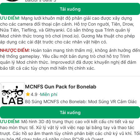
Tải xuống
ƯU ĐIỂM:
Mạng lưới khuôn mặt độ phân giải cao được xây dựng
cho các camera đối thoại cận cảnh. Hỗ trợ Con người, Tiên, Drow,
Nửa Tiên, Tiefling, và Githyanki. Có sẵn thông qua Trình quản lý
Mod chính thức trong trò chơi (mod.io). Gương Ma thuật cho phép
áp dụng các cài đặt trước cho các nhân vật hiện có.
NHƯỢC ĐIỂM:
Hoàn toàn mang tính thẩm mỹ, không ảnh hưởng đến
hệ thống gameplay. Yêu cầu một bản dựng trò chơi hỗ trợ Trình
quản lý Mod chính thức. ImprovedUI đã được khuyến nghị để đảm
bảo tất cả các tùy chọn mới hiển thị chính xác.
MCNFS Gun Pack for Bonelab
4.9
Miễn phí
Bộ Súng MCNFS cho Bonelab: Mod Súng VR Cảm Giác
Tải xuống
ƯU ĐIỂM:
Mô hình 3D độ trung thực cao với kết cấu chi tiết và sự
hao mòn thực tế. Xử lý vật lý với việc nạp lại bằng tay và thao tác
trượt. Các hồ sơ âm thanh tùy chỉnh phân biệt các chữ ký vũ khí. Tối
ưu hóa để chạy trên cả phần cứng PCVR và Quest.