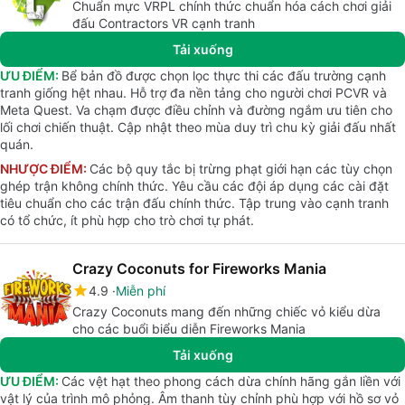
Chuẩn mực VRPL chính thức chuẩn hóa cách chơi giải
đấu Contractors VR cạnh tranh
Tải xuống
ƯU ĐIỂM:
Bể bản đồ được chọn lọc thực thi các đấu trường cạnh
tranh giống hệt nhau. Hỗ trợ đa nền tảng cho người chơi PCVR và
Meta Quest. Va chạm được điều chỉnh và đường ngắm ưu tiên cho
lối chơi chiến thuật. Cập nhật theo mùa duy trì chu kỳ giải đấu nhất
quán.
NHƯỢC ĐIỂM:
Các bộ quy tắc bị trừng phạt giới hạn các tùy chọn
ghép trận không chính thức. Yêu cầu các đội áp dụng các cài đặt
tiêu chuẩn cho các trận đấu chính thức. Tập trung vào cạnh tranh
có tổ chức, ít phù hợp cho trò chơi tự phát.
Crazy Coconuts for Fireworks Mania
4.9
Miễn phí
Crazy Coconuts mang đến những chiếc vỏ kiểu dừa
cho các buổi biểu diễn Fireworks Mania
Tải xuống
ƯU ĐIỂM:
Các vệt hạt theo phong cách dừa chính hãng gắn liền với
vật lý của trình mô phỏng. Âm thanh tùy chỉnh phù hợp với hồ sơ vỏ