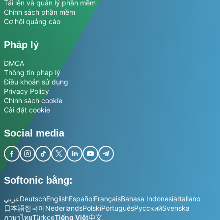
Tải lên và quản lý phần mềm
Chính sách phần mềm
Cơ hội quảng cáo
Pháp lý
DMCA
Thông tin pháp lý
Điều khoản sử dụng
Privacy Policy
Chính sách cookie
Cài đặt cookie
Social media
Softonic bằng:
عربي
Deutsch
English
Español
Français
Bahasa Indonesia
Italiano
日本語
한국어
Nederlands
Polski
Português
Русский
Svenska
ภาษาไทย
Türkçe
Tiếng Việt
中文