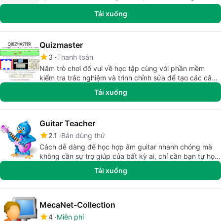
Tải xuống
Quizmaster
3
Thanh toán
Năm trò chơi đố vui về học tập cùng với phần mềm
kiểm tra trắc nghiệm và trình chỉnh sửa để tạo các câu
đố và bài kiểm tra của riêng bạn.
Tải xuống
Guitar Teacher
2.1
Bản dùng thử
Cách dễ dàng để học hợp âm guitar nhanh chóng mà
không cần sự trợ giúp của bất kỳ ai, chỉ cần bạn tự học,
hãy học ngay bây giờ!
Tải xuống
MecaNet-Collection
4
Miễn phí