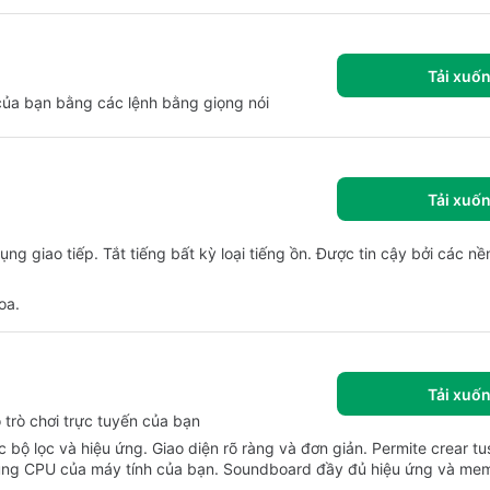
Tải xuố
h của bạn bằng các lệnh bằng giọng nói
Tải xuố
g giao tiếp. Tắt tiếng bất kỳ loại tiếng ồn. Được tin cậy bởi các n
oa.
Tải xuố
 trò chơi trực tuyến của bạn
ác bộ lọc và hiệu ứng. Giao diện rõ ràng và đơn giản. Permite crear tu
ử dụng CPU của máy tính của bạn. Soundboard đầy đủ hiệu ứng và me