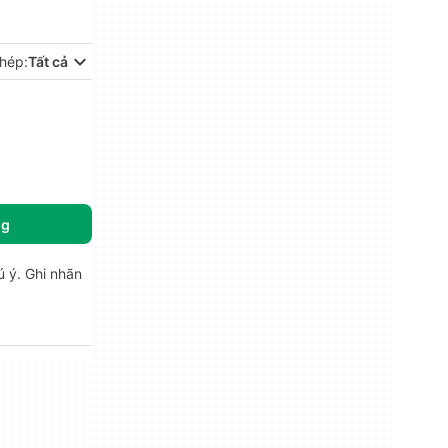
hép:
Tất cả
ng
ú ý. Ghi nhãn