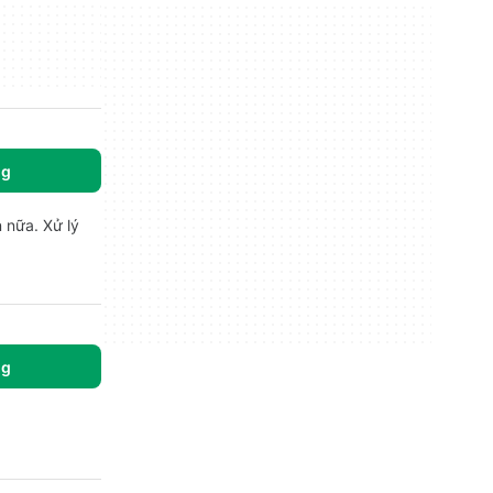
ng
 nữa. Xử lý
ng