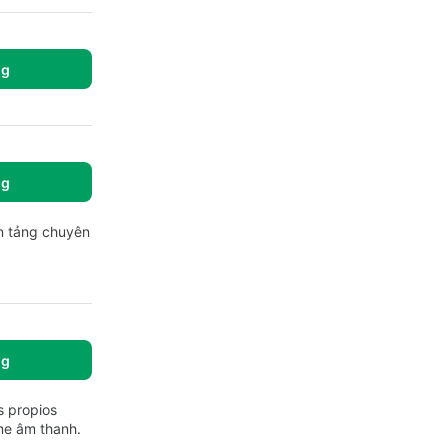
ng
ng
ền tảng chuyên
ng
s propios
me âm thanh.