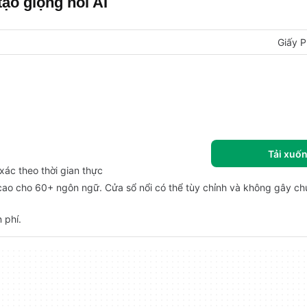
ạo giọng nói AI
Giấy P
Tải xuố
ác theo thời gian thực
 cao cho 60+ ngôn ngữ. Cửa sổ nổi có thể tùy chỉnh và không gây ch
 phí.