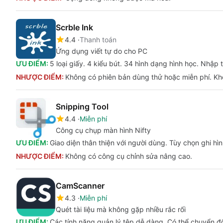
Scrble Ink
4.4
Thanh toán
Ứng dụng viết tự do cho PC
ƯU ĐIỂM:
5 loại giấy. 4 kiểu bút. 34 hình dạng hình học. Nhập
NHƯỢC ĐIỂM:
Không có phiên bản dùng thử hoặc miễn phí. Khô
Snipping Tool
4.4
Miễn phí
Công cụ chụp màn hình Nifty
ƯU ĐIỂM:
Giao diện thân thiện với người dùng. Tùy chọn ghi hình
NHƯỢC ĐIỂM:
Không có công cụ chỉnh sửa nâng cao.
CamScanner
4.3
Miễn phí
Quét tài liệu mà không gặp nhiều rắc rối
ƯU ĐIỂM:
Các tính năng quản lý tệp dễ dàng. Có thể chuyển đ