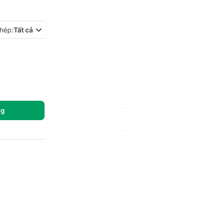
hép:
Tất cả
ng