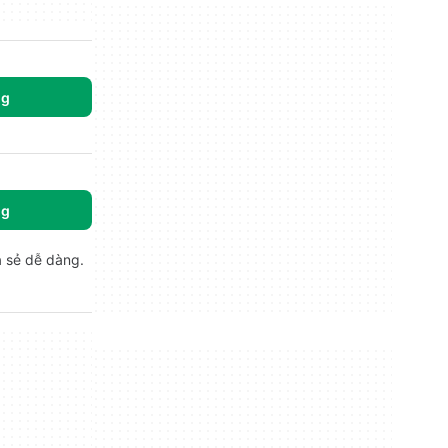
ng
ng
a sẻ dễ dàng.