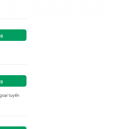
ng
ng
goại tuyến