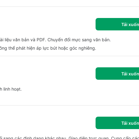
Tải xuố
 tài liệu văn bản và PDF. Chuyển đổi mực sang văn bản.
ng thể phát hiện áp lực bút hoặc góc nghiêng.
Tải xuố
 linh hoạt.
Tải xuố
ổi sang các định dạng khác nhau. Giao diện trực quan. Cung cấp cá