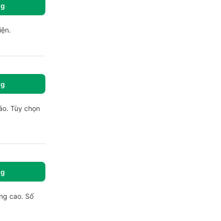
ng
iện.
ng
đáo. Tùy chọn
ng
ợng cao. Số