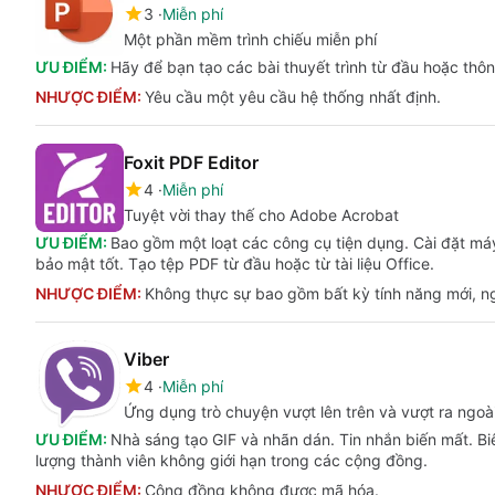
3
Miễn phí
Một phần mềm trình chiếu miễn phí
ƯU ĐIỂM:
Hãy để bạn tạo các bài thuyết trình từ đầu hoặc thôn
NHƯỢC ĐIỂM:
Yêu cầu một yêu cầu hệ thống nhất định.
Foxit PDF Editor
4
Miễn phí
Tuyệt vời thay thế cho Adobe Acrobat
ƯU ĐIỂM:
Bao gồm một loạt các công cụ tiện dụng. Cài đặt máy
bảo mật tốt. Tạo tệp PDF từ đầu hoặc từ tài liệu Office.
NHƯỢC ĐIỂM:
Không thực sự bao gồm bất kỳ tính năng mới, n
Viber
4
Miễn phí
Ứng dụng trò chuyện vượt lên trên và vượt ra ngoà
ƯU ĐIỂM:
Nhà sáng tạo GIF và nhãn dán. Tin nhắn biến mất. Biê
lượng thành viên không giới hạn trong các cộng đồng.
NHƯỢC ĐIỂM:
Cộng đồng không được mã hóa.