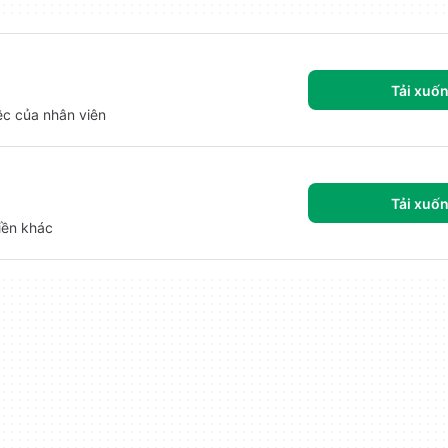
Tải xuố
iệc của nhân viên
Tải xuố
tiền khác