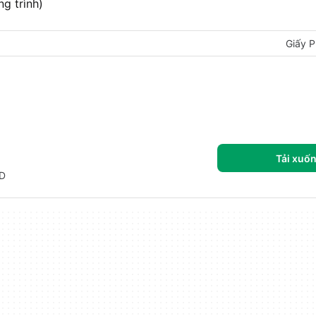
g trình)
Giấy P
Tải xuố
3D