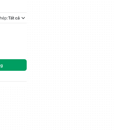
hép:
Tất cả
ng