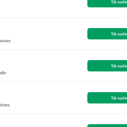
Tải xuố
Tải xuố
indows
Tải xuố
hiển
Tải xuố
ndows