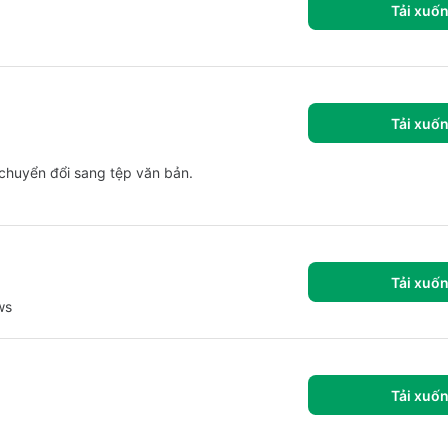
Tải xuố
Tải xuố
chuyển đổi sang tệp văn bản.
Tải xuố
ws
Tải xuố