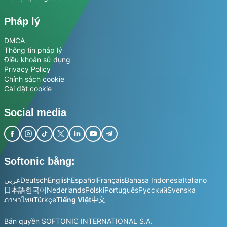
Pháp lý
DMCA
Thông tin pháp lý
Điều khoản sử dụng
Privacy Policy
Chính sách cookie
Cài đặt cookie
Social media
Softonic bằng:
عربي
Deutsch
English
Español
Français
Bahasa Indonesia
Italiano
日本語
한국어
Nederlands
Polski
Português
Русский
Svenska
ภาษาไทย
Türkçe
Tiếng Việt
中文
Bản quyền SOFTONIC INTERNATIONAL S.A.