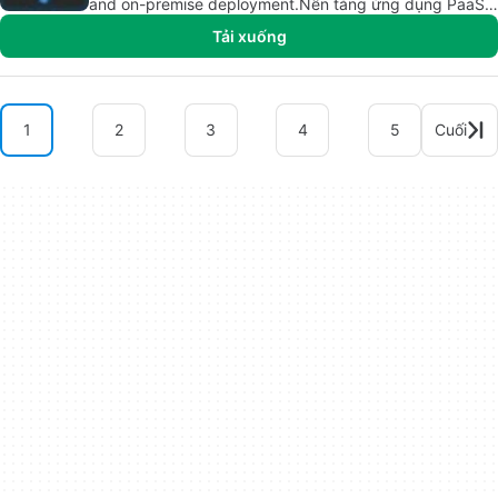
and on-premise deployment.Nền tảng ứng dụng PaaS
với mã nguồn ít và năng suất cao. Triển khai trên đám
Tải xuống
mây và trên nơi trực tiếp.
1
2
3
4
5
Cuối