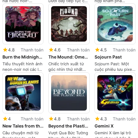
hài hước noir-
Dưới đây tiếp tục câu
hợp khám phá
Lovecraft được xây
chuyện dưới nước
Metroidvania với
dựng xung quanh
của Ritona
chiến đấu FPS uốn
việc điều tra và các
cong thời gian
chiến thuật phi lý
4.8
Thanh toán
4.6
Thanh toán
4.5
Thanh toán
Burn the Midnight Oil
The Mound: Omen of Cthulhu
Sojourn Past
Tiểu thuyết hình ảnh
Chiếc trích xuất từ
Sojourn Past: Một
neon-noir nơi các lựa
góc nhìn thứ nhất
cuộc phiêu lưu pixel-
chọn dẫn dắt tội
theo phong cách
art u sầu với những
phạm, tình yêu và
Lovecraft trong một
trận chiến căng
bóng tối
khu rừng bị nguyền
thẳng
rủa thế kỷ 17
4
Thanh toán
4.8
Thanh toán
4.3
Thanh toán
New Tales from the Borderlands
Beyond the Plastic Wall
Gemini X
Câu chuyện mới từ
Vượt Qua Bức Tường
Gemini X làm lại trò