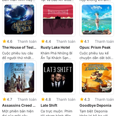
tính của bạn thành
Hè: Trò Chơi Nhập
cúng với việc chăm
một nơi trú ẩn yên
Vai Đào Tạo Tiểu
sóc thuộc địa chiến
bình cho chim
Thuyết Hình Ảnh Dịu
thuật
Dàng
4.6
Thanh toán
4.4
Thanh toán
4.1
Thanh toán
The House of Tesla: Definitive Edition
Rusty Lake Hotel
Opus: Prism Peak
Cuộc phiêu lưu câu
Khám Phá Những Bí
Cuộc phiêu lưu kể
đố người thứ nhất
Ẩn Tại Khách Sạn
chuyện dẫn dắt bởi
của Tesla với cơ chế
Rusty Lake
nhiếp ảnh về ký ức
điện, bầu không khí
và Dusklands
và lịch sử
4.7
Thanh toán
4.8
Thanh toán
4.3
Thanh toán
Assassins Creed Black Flag Resynced
Late Shift
Goodbye Deponia
Một phiên bản hiện
Ca trực muộn: Phim
Tạm biệt Deponia
đại của một câu
tội phạm hành động
khép lại bộ ba với