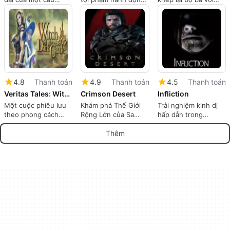
chuyện cướp biển
dựa trên các lựa
cuộc phiêu lưu tối
huyền thoại
chọn theo thời gian
tăm, đầy câu đố
thực
4.8
Thanh toán
4.9
Thanh toán
4.5
Thanh toán
Veritas Tales: Witch of the Dark Castle
Crimson Desert
Infliction
Một cuộc phiêu lưu
Khám phá Thế Giới
Trải nghiệm kinh dị
theo phong cách
Rộng Lớn của Sa
hấp dẫn trong
tiểu thuyết
Mạc Đỏ
Infliction
Thêm