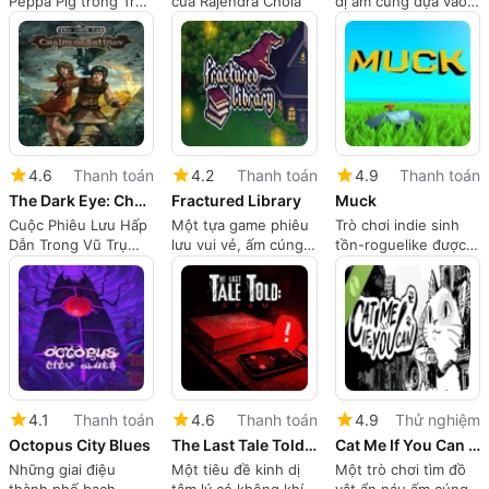
Peppa Pig trong Trò
của Rajendra Chola
dị ấm cúng dựa vào
chơi Phiêu lưu này
tâm trạng, lựa chọn
và sự hài hước đen
tối
4.6
Thanh toán
4.2
Thanh toán
4.9
Thanh toán
The Dark Eye: Chains of Satinav
Fractured Library
Muck
Cuộc Phiêu Lưu Hấp
Một tựa game phiêu
Trò chơi indie sinh
Dẫn Trong Vũ Trụ
lưu vui vẻ, ấm cúng
tồn-roguelike được
Mắt Tối
không có chiến đấu,
xây dựng cho những
giới hạn thời gian và
trận đấu ngắn, hỗn
độ khó tăng đột
loạn
ngột.
4.1
Thanh toán
4.6
Thanh toán
4.9
Thử nghiệm
Octopus City Blues
The Last Tale Told: Spam
Cat Me If You Can Demo
Những giai điệu
Một tiêu đề kinh dị
Một trò chơi tìm đồ