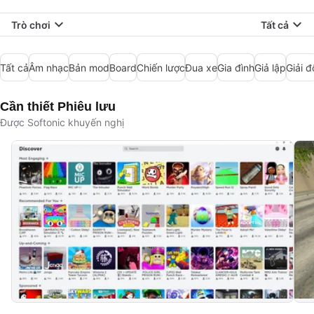
Trò chơi
Tất cả
Tất cả
Âm nhạc
Bản mod
Board
Chiến lược
Đua xe
Gia đình
Giả lập
Giải đ
Cần thiết Phiêu lưu
Được Softonic khuyến nghị