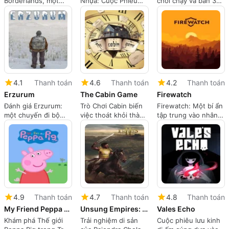
Borderlands, một
Nhựa: Cuộc Phiêu
chơi chạy và bắn 32-
cuộc phiêu lưu
Lưu Kể Chuyện Cảm
bit thành
Borderlands dựa trên
Nhận Với Nghệ
Metroidvania phân
lựa chọn điện ảnh
Thuật Pixel HD
nhánh
4.1
Thanh toán
4.6
Thanh toán
4.2
Thanh toán
Erzurum
The Cabin Game
Firewatch
Đánh giá Erzurum:
Trò Chơi Cabin biến
Firewatch: Một bí ẩn
một chuyến đi bộ
việc thoát khỏi thành
tập trung vào nhân
lạnh giá, tập trung
một trò chơi kinh dị
vật, ngắn gọn trong
vào sinh tồn qua
hợp tác căng thẳng,
vùng hoang dã
miền đông Thổ Nhĩ
dựa trên thẻ
Wyoming
Kỳ
4.9
Thanh toán
4.7
Thanh toán
4.8
Thanh toán
My Friend Peppa Pig
Unsung Empires: The Cholas II Legacy of Rajendra Chola
Vales Echo
Khám phá Thế giới
Trải nghiệm di sản
Cuộc phiêu lưu kinh