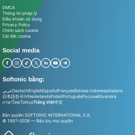
DMCA
Thông tin pháp lý
Điều khoản sử dụng
Privacy Policy
Chính sách cookie
Cài đặt cookie
Social media
Softonic bằng:
عربي
Deutsch
English
Español
Français
Bahasa Indonesia
Italiano
日本語
한국어
Nederlands
Polski
Português
Русский
Svenska
ภาษาไทย
Türkçe
Tiếng Việt
中文
Bản quyền SOFTONIC INTERNATIONAL S.A.
© 1997–2026 — Bảo lưu mọi quyền