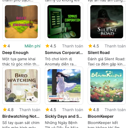
thành phố bạch
tâm lý có không khí
vật ẩn náu ấm cúng
tuộc: Một cuộc
với sự xuất hiện của
phiêu lưu siêu thực
mèo
trên lưng một con
bạch tuộc sống
4
Miễn phí
4.5
Thanh toán
4.5
Thanh toán
Deep Enough
Somnus Corporation
Silent Road
Một tựa game khai
Trò chơi kinh dị
Đánh giá Silent Road:
thác từ góc nhìn thứ
Anomaly diễn ra
Taxi ca đêm gặp kinh
nhất đầy phiêu lưu
trong một giấc mơ
dị tâm lý Nhật Bản
4.8
Thanh toán
4.5
Thanh toán
4.8
Thanh toán
Birdwatching Notebook
Sickly Days and Summer Traces
BloomKeeper
Sổ tay quan sát chim
Những Ngày Bệnh
BloomKeeper kết
biến màn hình máy
Tật và Dấu Ấn Mùa
hợp không khí ấm